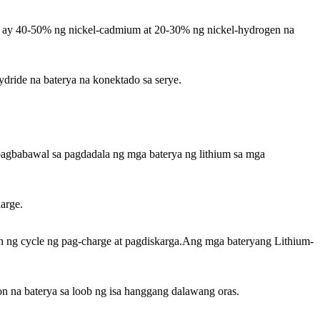
me ay 40-50% ng nickel-cadmium at 20-30% ng nickel-hydrogen na
ydride na baterya na konektado sa serye.
pagbabawal sa pagdadala ng mga baterya ng lithium sa mga
arge.
 ng cycle ng pag-charge at pagdiskarga.Ang mga bateryang Lithium-
on na baterya sa loob ng isa hanggang dalawang oras.