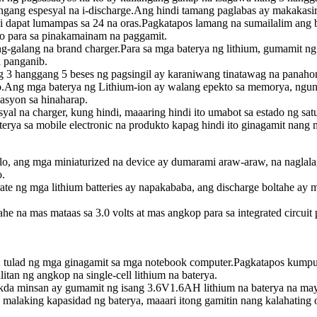
langang espesyal na i-discharge.Ang hindi tamang paglabas ay makaka
di dapat lumampas sa 24 na oras.Pagkatapos lamang na sumailalim ang 
to para sa pinakamainam na paggamit.
g-galang na brand charger.Para sa mga baterya ng lithium, gumamit ng 
a panganib.
g 3 hanggang 5 beses ng pagsingil ay karaniwang tinatawag na panahon n
bo.Ang mga baterya ng Lithium-ion ay walang epekto sa memorya, nguni
asyon sa hinaharap.
syal na charger, kung hindi, maaaring hindi ito umabot sa estado ng s
aterya sa mobile electronic na produkto kapag hindi ito ginagamit nang 
glo, ang mga miniaturized na device ay dumarami araw-araw, na nagla
o.
 rate ng mga lithium batteries ay napakababa, ang discharge boltahe a
he na mas mataas sa 3.0 volts at mas angkop para sa integrated circu
k: tulad ng mga ginagamit sa mga notebook computer.Pagkatapos kumpun
tan ng angkop na single-cell lithium na baterya.
da minsan ay gumamit ng isang 3.6V1.6AH lithium na baterya na may 
 malaking kapasidad ng baterya, maaari itong gamitin nang kalahating o