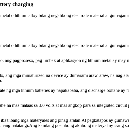
tery charging
metal o lithium alloy bilang negatibong electrode material at gumagam
metal o lithium alloy bilang negatibong electrode material at gumagam
bo, ang pagproseso, pag-iimbak at aplikasyon ng lithium metal ay may
glo, ang mga miniaturized na device ay dumarami araw-araw, na nagla
o.
 rate ng mga lithium batteries ay napakababa, ang discharge boltahe a
he na mas mataas sa 3.0 volts at mas angkop para sa integrated circu
ba't ibang mga materyales ang pinag-aralan.At pagkatapos ay gumawa
lubhang natatangi.Ang kanilang positibong aktibong materyal ay isang so