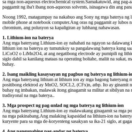
sa mga non-aqueous electrochemical system.Samakatuwid, ang pag-aa
paggamit ng iba't ibang non-aqueous solvents, isinagawa din ang pana
Noong 1992, matagumpay na nakabuo ang Sony ng mga baterya ng lith
mobile phone at notebook computer.Ang oras ng paggamit ay lubos na
chromium, ang polusyon sa kapaligiran ay lubhang nabawasan.
1. Lithium-ion na baterya
Ang mga bateryang Lithium-ion ay nahahati na ngayon sa dalawang ka
lithium ion na baterya ay tumutukoy sa pangalawang baterya kung saa
LiCoO2 o LiMn2O4, at ang negatibong electrode ay pumipili ng lith
siglo dahil sa kanilang mataas na operating boltahe, maliit na suka
buhay.
2. Isang maikling kasaysayan ng pagbuo ng baterya ng lithium-i
Ang mga bateryang lithium at lithium ion ay mga bagong bateryang m
positibong elektrod ay MnO2, SOCL2, (CFx)n, atbp. Ito ay ginamit 
buhay ng imbakan, malawak itong ginagamit sa militar at sibilyan na m
tradisyonal na mga baterya..
3. Mga prospect ng pag-unlad ng mga baterya ng lithium-ion
Ang mga bateryang Lithium-ion ay malawakang ginagamit sa mga porta
na mga pakinabang.Ang malaking kapasidad na lithium-ion na batery
kuryente para sa mga de-koryenteng sasakyan sa ika-21 siglo, at gagam
4. Ang pangunahing pag-andar ng baterya