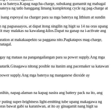
sira sa baterya.Kapag nagcha-charge, subukang gumamit ng mabagal
baterya ng tatlo hanggang limang kumpletong cycle ng pag-charge at
isang espesyal na charger para sa mga baterya ng lithium at sundin
g pagsasaayos, at dapat itong singilin ng higit sa 14 na oras upang
t may malakas na kawalang-kilos.Dapat na ganap na i-activate ang
aturation at makakaapekto sa paggana nito.Pagkatapos mag-charge,
matagal.
lagay ng mataas na pangangailangan para sa power supply.Ang mga
y matarik.Ginagawa nitong posible na itanim ang pacemaker sa katawan
it power supply.Ang mga baterya ng manganese dioxide ay
ihin, napag-alaman na kapag nasira ang battery pack na ito, ang
puting super-brightness light-emitting tube upang makagawa ng
ras bawat gabi sa karaniwan, at ito ay ginagamit nang higit sa