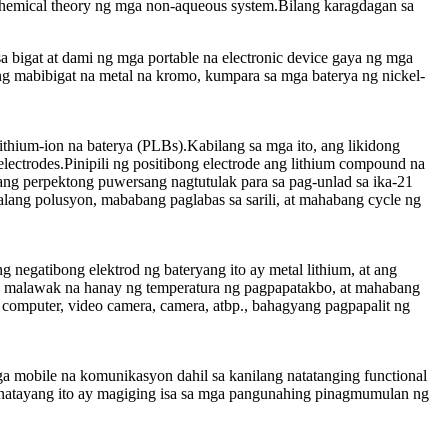
chemical theory ng mga non-aqueous system.Bilang karagdagan sa
bigat at dami ng mga portable na electronic device gaya ng mga
ng mabibigat na metal na kromo, kumpara sa mga baterya ng nickel-
thium-ion na baterya (PLBs).Kabilang sa mga ito, ang likidong
lectrodes.Pinipili ng positibong electrode ang lithium compound na
ng perpektong puwersang nagtutulak para sa pag-unlad sa ika-21
alang polusyon, mababang paglabas sa sarili, at mahabang cycle ng
negatibong elektrod ng bateryang ito ay metal lithium, at ang
a, malawak na hanay ng temperatura ng pagpapatakbo, at mahabang
na computer, video camera, camera, atbp., bahagyang pagpapalit ng
a mobile na komunikasyon dahil sa kanilang natatanging functional
inatayang ito ay magiging isa sa mga pangunahing pinagmumulan ng