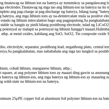
a: Ang tinatawag na lithium ion na baterya ay tumutukoy sa pangalawan
ong mga electrodes.Tinatawag ng mga tao ang lithium-ion na baterya na i
pleto ang pag-charge at pag-discharge ng baterya, bilang isang "baterya
erya, ang mga lithium ions ay na-deintercalate mula sa positive electr
 estado ng lithium intercalation bago ang pagpupulong.Sa pangkalahatan,
 stable sa hangin ay pinili bilang positibong electrode, tulad ng Li
g potensyal ay malapit sa potensyal ng lithium hangga't maaari.Halimba
rbon, atbp. at metal oxides, kabilang ang SnO, SnO2, Tin composite o
, electrolyte, separator, positibong lead, negatibong plato, central termi
aterya.Sa pangkalahatan, mas nababahala ang mga tao tungkol sa positibo
thium, cobalt lithium, manganese lithium, atbp.;
at square, at ang polymer lithium ions ay maaari ding gawin sa anumang
a baterya ng lithium-ion, ang mga baterya ng lithium-ion ay maaaring n
g solid-state na lithium-ion na baterya.
luminum 25μPE copper foil at aluminum foil polymer lithium-ion na ba