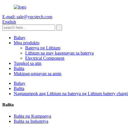
E-mail: sale@yqcstech.com
English
Bahay
Mga produkto
Baterya ng Lithium
Lithium na may kaugnayan sa baterya
Electrical Component
Tungkol sa atin
Balita
Makipag-ugnayan sa amin
Bahay
Balita
Nagtatampok ang Lithium na baterya ng Lithium battery charg
Balita
Balita ng Kumpanya
Balita sa Industriya