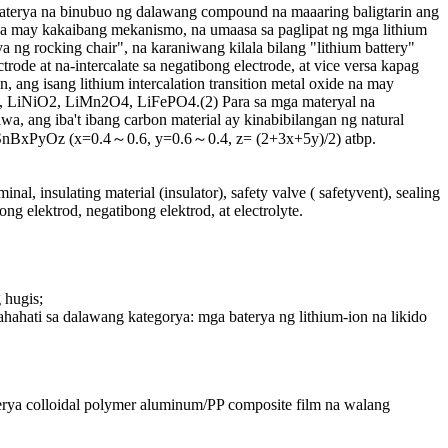
g baterya na binubuo ng dalawang compound na maaaring baligtarin ang
to na may kakaibang mekanismo, na umaasa sa paglipat ng mga lithium
 ng rocking chair", na karaniwang kilala bilang "lithium battery"
ode at na-intercalate sa negatibong electrode, at vice versa kapag
 ang isang lithium intercalation transition metal oxide na may
CoO2, LiNiO2, LiMn2O4, LiFePO4.(2) Para sa mga materyal na
wa, ang iba't ibang carbon material ay kinabibilangan ng natural
xide SnBxPyOz (x=0.4～0.6, y=0.6～0.4, z= (2+3x+5y)/2) atbp.
nal, insulating material (insulator), safety valve ( safetyvent), sealing
ng elektrod, negatibong elektrod, at electrolyte.
 hugis;
ahahati sa dalawang kategorya: mga baterya ng lithium-ion na likido
terya colloidal polymer aluminum/PP composite film na walang