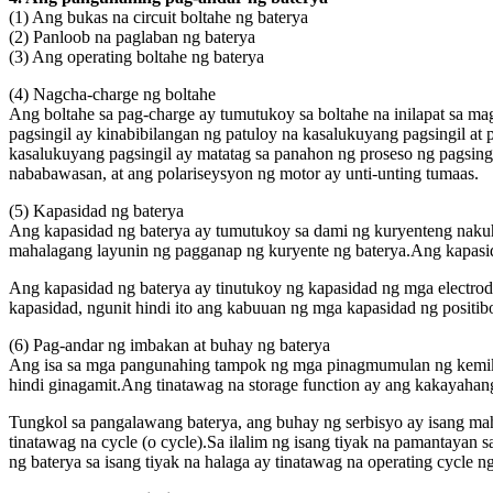
(1) Ang bukas na circuit boltahe ng baterya
(2) Panloob na paglaban ng baterya
(3) Ang operating boltahe ng baterya
(4) Nagcha-charge ng boltahe
Ang boltahe sa pag-charge ay tumutukoy sa boltahe na inilapat sa m
pagsingil ay kinabibilangan ng patuloy na kasalukuyang pagsingil at 
kasalukuyang pagsingil ay matatag sa panahon ng proseso ng pagsing
nababawasan, at ang polariseysyon ng motor ay unti-unting tumaas.
(5) Kapasidad ng baterya
Ang kapasidad ng baterya ay tumutukoy sa dami ng kuryenteng nakuh
mahalagang layunin ng pagganap ng kuryente ng baterya.Ang kapasidad
Ang kapasidad ng baterya ay tinutukoy ng kapasidad ng mga electrod
kapasidad, ngunit hindi ito ang kabuuan ng mga kapasidad ng positib
(6) Pag-andar ng imbakan at buhay ng baterya
Ang isa sa mga pangunahing tampok ng mga pinagmumulan ng kemikal 
hindi ginagamit.Ang tinatawag na storage function ay ang kakayahang
Tungkol sa pangalawang baterya, ang buhay ng serbisyo ay isang ma
tinatawag na cycle (o cycle).Sa ilalim ng isang tiyak na pamantayan 
ng baterya sa isang tiyak na halaga ay tinatawag na operating cyc