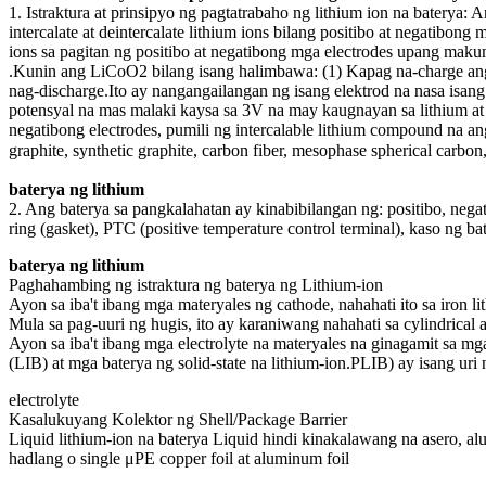
1. Istraktura at prinsipyo ng pagtatrabaho ng lithium ion na batery
intercalate at deintercalate lithium ions bilang positibo at negatib
ions sa pagitan ng positibo at negatibong mga electrodes upang makum
.Kunin ang LiCoO2 bilang isang halimbawa: (1) Kapag na-charge ang bat
nag-discharge.Ito ay nangangailangan ng isang elektrod na nasa isang
potensyal na mas malaki kaysa sa 3V na may kaugnayan sa lithium at
negatibong electrodes, pumili ng intercalable lithium compound na an
graphite, synthetic graphite, carbon fiber, mesophase spherical ca
baterya ng lithium
2. Ang baterya sa pangkalahatan ay kinabibilangan ng: positibo, negatibo
ring (gasket), PTC (positive temperature control terminal), kaso ng b
baterya ng lithium
Paghahambing ng istraktura ng baterya ng Lithium-ion
Ayon sa iba't ibang mga materyales ng cathode, nahahati ito sa iron li
Mula sa pag-uuri ng hugis, ito ay karaniwang nahahati sa cylindrical 
Ayon sa iba't ibang mga electrolyte na materyales na ginagamit sa mg
(LIB) at mga baterya ng solid-state na lithium-ion.PLIB) ay isang uri n
electrolyte
Kasalukuyang Kolektor ng Shell/Package Barrier
Liquid lithium-ion na baterya Liquid hindi kinakalawang na asero, a
hadlang o single μPE copper foil at aluminum foil