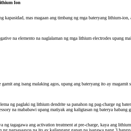
ithium Ion
apasidad, mas magaan ang timbang ng mga bateryang lithium-ion, at 
ative na elemento na naglalaman ng mga lithium electrodes upang maka
gamit ang isang malaking agos, upang ang bateryang ito ay magamit s
ema ng paglaki ng lithium dendrite sa panahon ng pag-charge ng bate
ccessory na mababawi upang matiyak ang kaligtasan ng baterya habang g
a ng tagagawa ang activation treatment at pre-charge, kaya ang lithium
n ng pagsasaayos na ito ay kailangang ganap na isagawa nang 3 hangg