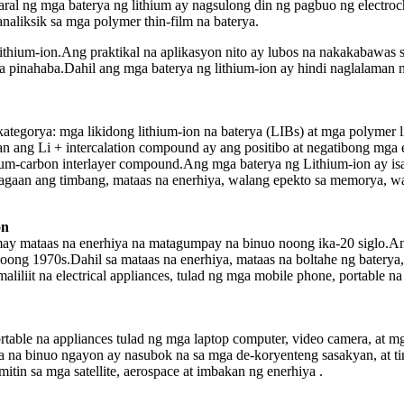
ral ng mga baterya ng lithium ay nagsulong din ng pagbuo ng electro
naliksik sa mga polymer thin-film na baterya.
ium-ion.Ang praktikal na aplikasyon nito ay lubos na nakakabawas sa 
 pinahaba.Dahil ang mga baterya ng lithium-ion ay hindi naglalaman 
tegorya: mga likidong lithium-ion na baterya (LIBs) at mga polymer li
n ang Li + intercalation compound ay ang positibo at negatibong mga e
ium-carbon interlayer compound.Ang mga baterya ng Lithium-ion ay isa
t, magaan ang timbang, mataas na enerhiya, walang epekto sa memorya, w
on
ay mataas na enerhiya na matagumpay na binuo noong ika-20 siglo.Ang 
noong 1970s.Dahil sa mataas na enerhiya, mataas na boltahe ng batery
aliliit na electrical appliances, tulad ng mga mobile phone, portable 
ble na appliances tulad ng mga laptop computer, video camera, at mg
a na binuo ngayon ay nasubok na sa mga de-koryenteng sasakyan, at t
itin sa mga satellite, aerospace at imbakan ng enerhiya .