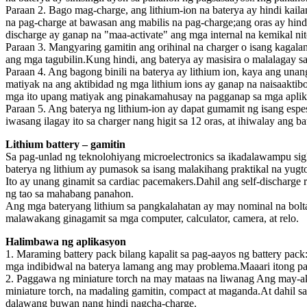
Paraan 2. Bago mag-charge, ang lithium-ion na baterya ay hindi kai
na pag-charge at bawasan ang mabilis na pag-charge;ang oras ay hin
discharge ay ganap na "maa-activate" ang mga internal na kemikal ni
Paraan 3. Mangyaring gamitin ang orihinal na charger o isang kagalan
ang mga tagubilin.Kung hindi, ang baterya ay masisira o malalagay s
Paraan 4. Ang bagong binili na baterya ay lithium ion, kaya ang unan
matiyak na ang aktibidad ng mga lithium ions ay ganap na naisaakti
mga ito upang matiyak ang pinakamahusay na pagganap sa mga aplik
Paraan 5. Ang baterya ng lithium-ion ay dapat gumamit ng isang espe
iwasang ilagay ito sa charger nang higit sa 12 oras, at ihiwalay ang b
Lithium battery – gamitin
Sa pag-unlad ng teknolohiyang microelectronics sa ikadalawampu si
baterya ng lithium ay pumasok sa isang malakihang praktikal na yugt
Ito ay unang ginamit sa cardiac pacemakers.Dahil ang self-discharge
ng tao sa mahabang panahon.
Ang mga bateryang lithium sa pangkalahatan ay may nominal na bolta
malawakang ginagamit sa mga computer, calculator, camera, at relo.
Halimbawa ng aplikasyon
1. Maraming battery pack bilang kapalit sa pag-aayos ng battery pac
mga indibidwal na baterya lamang ang may problema.Maaari itong pali
2. Paggawa ng miniature torch na may mataas na liwanag Ang may-ak
miniature torch, na madaling gamitin, compact at maganda.At dahil sa
dalawang buwan nang hindi nagcha-charge.