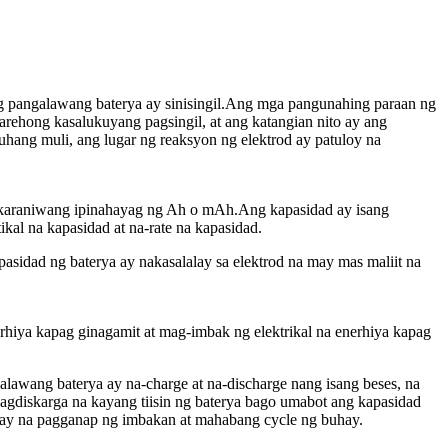
ng pangalawang baterya ay sinisingil.Ang mga pangunahing paraan ng
parehong kasalukuyang pagsingil, at ang katangian nito ay ang
hang muli, ang lugar ng reaksyon ng elektrod ay patuloy na
y karaniwang ipinahayag ng Ah o mAh.Ang kapasidad ay isang
kal na kapasidad at na-rate na kapasidad.
asidad ng baterya ay nakasalalay sa elektrod na may mas maliit na
hiya kapag ginagamit at mag-imbak ng elektrikal na enerhiya kapag
awang baterya ay na-charge at na-discharge nang isang beses, na
 pagdiskarga na kayang tiisin ng baterya bago umabot ang kapasidad
usay na pagganap ng imbakan at mahabang cycle ng buhay.