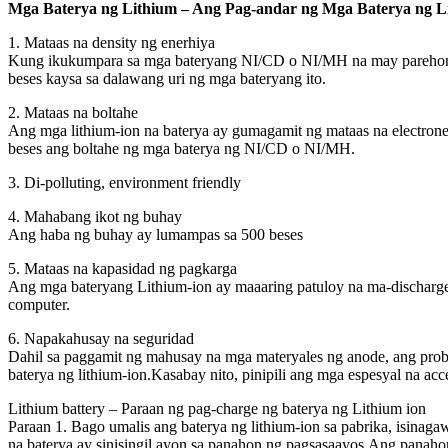
Mga Baterya ng Lithium – Ang Pag-andar ng Mga Baterya ng L
1. Mataas na density ng enerhiya
Kung ikukumpara sa mga bateryang NI/CD o NI/MH na may parehong k
beses kaysa sa dalawang uri ng mga bateryang ito.
2. Mataas na boltahe
Ang mga lithium-ion na baterya ay gumagamit ng mataas na electroneg
beses ang boltahe ng mga baterya ng NI/CD o NI/MH.
3. Di-polluting, environment friendly
4. Mahabang ikot ng buhay
Ang haba ng buhay ay lumampas sa 500 beses
5. Mataas na kapasidad ng pagkarga
Ang mga bateryang Lithium-ion ay maaaring patuloy na ma-discharge 
computer.
6. Napakahusay na seguridad
Dahil sa paggamit ng mahusay na mga materyales ng anode, ang probl
baterya ng lithium-ion.Kasabay nito, pinipili ang mga espesyal na a
Lithium battery – Paraan ng pag-charge ng baterya ng Lithium ion
Paraan 1. Bago umalis ang baterya ng lithium-ion sa pabrika, isinagaw
na baterya ay sinisingil ayon sa panahon ng pagsasaayos.Ang panaho