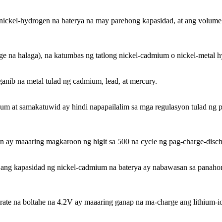
o nickel-hydrogen na baterya na may parehong kapasidad, at ang volu
ge na halaga), na katumbas ng tatlong nickel-cadmium o nickel-metal h
nib na metal tulad ng cadmium, lead, at mercury.
ium at samakatuwid ay hindi napapailalim sa mga regulasyon tulad ng 
on ay maaaring magkaroon ng higit sa 500 na cycle ng pag-charge-disch
ang kapasidad ng nickel-cadmium na baterya ay nabawasan sa panahon
 rate na boltahe na 4.2V ay maaaring ganap na ma-charge ang lithium-i