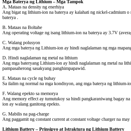
Mga Baterya ng Lithium – Mga Tampok
A. Mataas na density ng enerhiya
Ang bigat ng lithium-ion na baterya ay kalahati ng nickel-cadmium 
baterya .
B. Mataas na Boltahe
Ang operating voltage ng isang lithium-ion na baterya ay 3.7V (avera
C. Walang polusyon
Ang mga baterya ng Lithium-ion ay hindi naglalaman ng mga mapanga
D. Hindi naglalaman ng metal na lithium
Ang mga bateryang Lithium-ion ay hindi naglalaman ng metal na lith
pampasaherong sasakyang panghimpapawid.
E. Mataas na cycle ng buhay
Sa ilalim ng normal na mga kondisyon, ang mga baterya ng lithium-i
F. Walang epekto sa memorya
Ang memory effect ay tumutukoy sa hindi pangkaraniwang bagay na 
ion ay walang ganitong epekto.
G. Mabilis na pag-charge
Ang paggamit ng constant current at constant voltage charger na may
Lithium Battery – Prinsipyo at Istraktura ng Lithium Battery