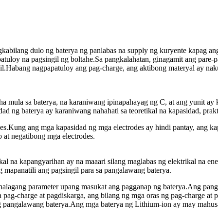
agkabilang dulo ng baterya ng panlabas na supply ng kuryente kapag a
patuloy na pagsingil ng boltahe.Sa pangkalahatan, ginagamit ang pare-
il.Habang nagpapatuloy ang pag-charge, ang aktibong materyal ay naku
a mula sa baterya, na karaniwang ipinapahayag ng C, at ang yunit a
 ng baterya ay karaniwang nahahati sa teoretikal na kapasidad, prakti
es.Kung ang mga kapasidad ng mga electrodes ay hindi pantay, ang kap
o at negatibong mga electrodes.
na kapangyarihan ay na maaari silang maglabas ng elektrikal na ener
 mapanatili ang pagsingil para sa pangalawang baterya.
halagang parameter upang masukat ang pagganap ng baterya.Ang pangal
sa pag-charge at pagdiskarga, ang bilang ng mga oras ng pag-charge at
le ng pangalawang baterya.Ang mga baterya ng Lithium-ion ay may mah