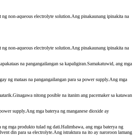
it ng non-aqueous electrolyte solution.Ang pinakaunang ipinakita na
it ng non-aqueous electrolyte solution.Ang pinakaunang ipinakita na
 napakataas na pangangailangan sa kapaligiran.Samakatuwid, ang mga
lagay ng mataas na pangangailangan para sa power supply.Ang mga
y matarik.Ginagawa nitong posible na itanim ang pacemaker sa katawan
it power supply.Ang mga baterya ng manganese dioxide ay
 ng mga produkto tulad ng dati.Halimbawa, ang mga baterya ng
lvent din para sa electrolyte.Ang istraktura na ito ay naroroon lamang