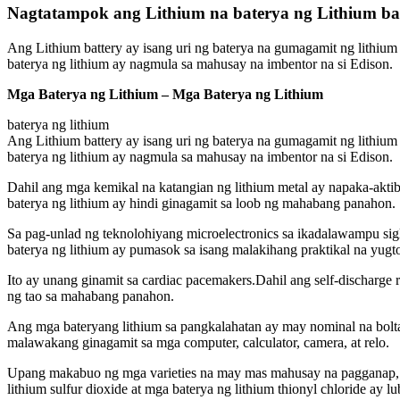
Nagtatampok ang Lithium na baterya ng Lithium bat
Ang Lithium battery ay isang uri ng baterya na gumagamit ng lithium 
baterya ng lithium ay nagmula sa mahusay na imbentor na si Edison.
Mga Baterya ng Lithium – Mga Baterya ng Lithium
baterya ng lithium
Ang Lithium battery ay isang uri ng baterya na gumagamit ng lithium 
baterya ng lithium ay nagmula sa mahusay na imbentor na si Edison.
Dahil ang mga kemikal na katangian ng lithium metal ay napaka-akti
baterya ng lithium ay hindi ginagamit sa loob ng mahabang panahon.
Sa pag-unlad ng teknolohiyang microelectronics sa ikadalawampu si
baterya ng lithium ay pumasok sa isang malakihang praktikal na yugt
Ito ay unang ginamit sa cardiac pacemakers.Dahil ang self-discharge
ng tao sa mahabang panahon.
Ang mga bateryang lithium sa pangkalahatan ay may nominal na bolta
malawakang ginagamit sa mga computer, calculator, camera, at relo.
Upang makabuo ng mga varieties na may mas mahusay na pagganap, i
lithium sulfur dioxide at mga baterya ng lithium thionyl chloride ay 