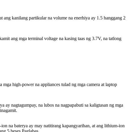
ang kanilang partikular na volume na enerhiya ay 1.5 hanggang 2
mit ang mga terminal voltage na kasing taas ng 3.7V, na tatlong
a mga high-power na appliances tulad ng mga camera at laptop
rya ay nagtagumpay, na lubos na nagpapabuti sa kaligtasan ng mga
inagamit.
-ion na baterya ay may natitirang kapangyarihan, at ang lithium-ion
ang 5 beses.Paglabas.