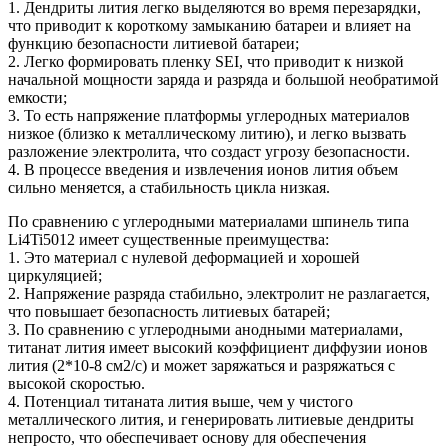
1. Дендриты лития легко выделяются во время перезарядки,
что приводит к короткому замыканию батареи и влияет на
функцию безопасности литиевой батареи;
2. Легко формировать пленку SEI, что приводит к низкой
начальной мощности заряда и разряда и большой необратимой
емкости;
3. То есть напряжение платформы углеродных материалов
низкое (близко к металлическому литию), и легко вызвать
разложение электролита, что создаст угрозу безопасности.
4. В процессе введения и извлечения ионов лития объем
сильно меняется, а стабильность цикла низкая.
По сравнению с углеродными материалами шпинель типа
Li4Ti5012 имеет существенные преимущества:
1. Это материал с нулевой деформацией и хорошей
циркуляцией;
2. Напряжение разряда стабильно, электролит не разлагается,
что повышает безопасность литиевых батарей;
3. По сравнению с углеродными анодными материалами,
титанат лития имеет высокий коэффициент диффузии ионов
лития (2*10-8 см2/с) и может заряжаться и разряжаться с
высокой скоростью.
4. Потенциал титаната лития выше, чем у чистого
металлического лития, и генерировать литиевые дендриты
непросто, что обеспечивает основу для обеспечения