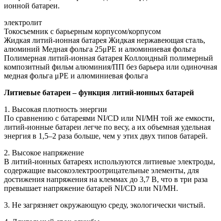
ионной батареи.
электролит
Токосъемник с барьерным корпусом/корпусом
Жидкая литий-ионная батарея Жидкая нержавеющая сталь,
алюминий Медная фольга 25μPE и алюминиевая фольга
Полимерная литий-ионная батарея Коллоидный полимерный
композитный фильм алюминия/ПП без барьера или одиночная
медная фольга μPE и алюминиевая фольга
Литиевые батареи – функция литий-ионных батарей
1. Высокая плотность энергии
По сравнению с батареями NI/CD или NI/MH той же емкости,
литий-ионные батареи легче по весу, а их объемная удельная
энергия в 1,5–2 раза больше, чем у этих двух типов батарей.
2. Высокое напряжение
В литий-ионных батареях используются литиевые электроды,
содержащие высокоэлектроотрицательные элементы, для
достижения напряжения на клеммах до 3,7 В, что в три раза
превышает напряжение батарей NI/CD или NI/MH.
3. Не загрязняет окружающую среду, экологически чистый.