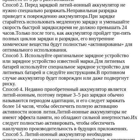
Способ 2. Перед зарядкой литий-ионный аккумулятор не
нужно специально разряжать.Неправильная разрядка
приведет к повреждению аккумулятора.При зарядке
старайтесь использовать медленную зарядку и уменьшайте
скорость быстрой зарядки;время не должно превышать 24
часов.Только после того, как аккумулятор пройдет три-пять
полных циклов зарядки и разрядки, его внутренние
химические вещества будут полностью «активированы» для
оптимального использования.
Способ 3. Используйте оригинальное зарядное устройство
или зарядное устройство известной марки.Для литиевых
батарей используйте специальное зарядное устройство для
литиевых батарей и следуйте инструкциям.В противном
случае аккумулятор будет поврежден или даже подвергнут
риску.
Способ 4. Недавно приобретенный аккумулятор является
литий-ионным, поэтому первые 3–5 раз зарядки обычно
называются периодом адаптации, и его следует заряжать
более 14 часов, чтобы обеспечить полную активацию
активности ионов лития.Литий-ионные аккумуляторы не
имеют эффекта памяти, но обладают сильной инертностью.Их
следует полностью активировать, чтобы обеспечить
наилучшую производительность в будущих приложениях.
Способ 5. Литий-ионный аккумулятор необходимо
использовать специальное зарядное устройство, в противном