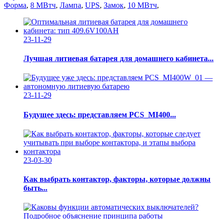
Форма
,
8 МВтч
,
Лампа
,
UPS
,
Замок
,
10 МВтч
,
23-11-29
Лучшая литиевая батарея для домашнего кабинета...
23-11-29
Будущее здесь: представляем PCS_MI400...
23-03-30
Как выбрать контактор, факторы, которые должны
быть...