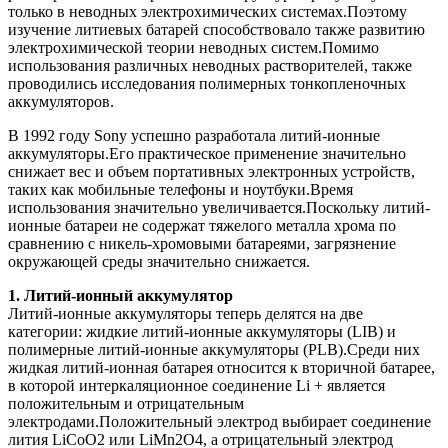
только в неводных электрохимических системах.Поэтому
изучение литиевых батарей способствовало также развитию
электрохимической теории неводных систем.Помимо
использования различных неводных растворителей, также
проводились исследования полимерных тонкопленочных
аккумуляторов.
В 1992 году Sony успешно разработала литий-ионные
аккумуляторы.Его практическое применение значительно
снижает вес и объем портативных электронных устройств,
таких как мобильные телефоны и ноутбуки.Время
использования значительно увеличивается.Поскольку литий-
ионные батареи не содержат тяжелого металла хрома по
сравнению с никель-хромовыми батареями, загрязнение
окружающей среды значительно снижается.
1. Литий-ионный аккумулятор
Литий-ионные аккумуляторы теперь делятся на две
категории: жидкие литий-ионные аккумуляторы (LIB) и
полимерные литий-ионные аккумуляторы (PLB).Среди них
жидкая литий-ионная батарея относится к вторичной батарее,
в которой интеркаляционное соединение Li + является
положительным и отрицательным
электродами.Положительный электрод выбирает соединение
лития LiCoO2 или LiMn2O4, а отрицательный электрод