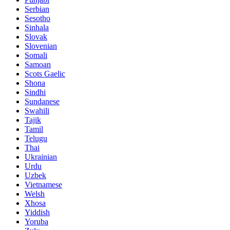
Serbian
Sesotho
Sinhala
Slovak
Slovenian
Somali
Samoan
Scots Gaelic
Shona
Sindhi
Sundanese
Swahili
Tajik
Tamil
Telugu
Thai
Ukrainian
Urdu
Uzbek
Vietnamese
Welsh
Xhosa
Yiddish
Yoruba