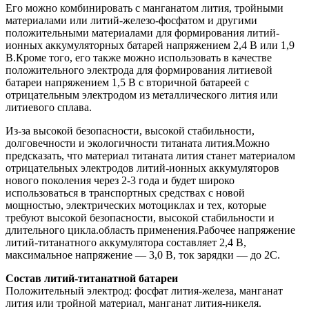
Его можно комбинировать с манганатом лития, тройными
материалами или литий-железо-фосфатом и другими
положительными материалами для формирования литий-
ионных аккумуляторных батарей напряжением 2,4 В или 1,9
В.Кроме того, его также можно использовать в качестве
положительного электрода для формирования литиевой
батареи напряжением 1,5 В с вторичной батареей с
отрицательным электродом из металлического лития или
литиевого сплава.
Из-за высокой безопасности, высокой стабильности,
долговечности и экологичности титаната лития.Можно
предсказать, что материал титаната лития станет материалом
отрицательных электродов литий-ионных аккумуляторов
нового поколения через 2-3 года и будет широко
использоваться в транспортных средствах с новой
мощностью, электрических мотоциклах и тех, которые
требуют высокой безопасности, высокой стабильности и
длительного цикла.область применения.Рабочее напряжение
литий-титанатного аккумулятора составляет 2,4 В,
максимальное напряжение — 3,0 В, ток зарядки — до 2С.
Состав литий-титанатной батареи
Положительный электрод: фосфат лития-железа, манганат
лития или тройной материал, манганат лития-никеля.