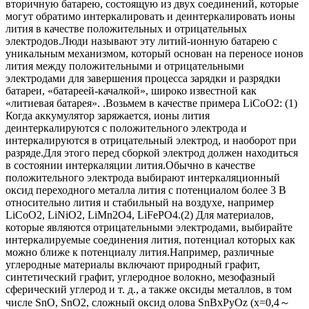
вторичную батарею, состоящую из двух соединений, которые
могут обратимо интеркалировать и деинтеркалировать ионы
лития в качестве положительных и отрицательных
электродов.Люди называют эту литий-ионную батарею с
уникальным механизмом, который основан на переносе ионов
лития между положительными и отрицательными
электродами для завершения процесса зарядки и разрядки
батареи, «батареей-качалкой», широко известной как
«литиевая батарея». .Возьмем в качестве примера LiCoO2: (1)
Когда аккумулятор заряжается, ионы лития
деинтеркалируются с положительного электрода и
интеркалируются в отрицательный электрод, и наоборот при
разряде.Для этого перед сборкой электрод должен находиться
в состоянии интеркаляции лития.Обычно в качестве
положительного электрода выбирают интеркаляционный
оксид переходного металла лития с потенциалом более 3 В
относительно лития и стабильный на воздухе, например
LiCoO2, LiNiO2, LiMn2O4, LiFePO4.(2) Для материалов,
которые являются отрицательными электродами, выбирайте
интеркалируемые соединения лития, потенциал которых как
можно ближе к потенциалу лития.Например, различные
углеродные материалы включают природный графит,
синтетический графит, углеродное волокно, мезофазный
сферический углерод и т. д., а также оксиды металлов, в том
числе SnO, SnO2, сложный оксид олова SnBxPyOz (x=0,4～