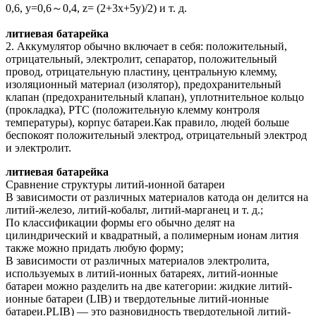
0,6, y=0,6～0,4, z= (2+3x+5y)/2) и т. д.
литиевая батарейка
2. Аккумулятор обычно включает в себя: положительный,
отрицательный, электролит, сепаратор, положительный
провод, отрицательную пластину, центральную клемму,
изоляционный материал (изолятор), предохранительный
клапан (предохранительный клапан), уплотнительное кольцо
(прокладка), PTC (положительную клемму контроля
температуры), корпус батареи.Как правило, людей больше
беспокоят положительный электрод, отрицательный электрод
и электролит.
литиевая батарейка
Сравнение структуры литий-ионной батареи
В зависимости от различных материалов катода он делится на
литий-железо, литий-кобальт, литий-марганец и т. д.;
По классификации формы его обычно делят на
цилиндрический и квадратный, а полимерным ионам лития
также можно придать любую форму;
В зависимости от различных материалов электролита,
используемых в литий-ионных батареях, литий-ионные
батареи можно разделить на две категории: жидкие литий-
ионные батареи (LIB) и твердотельные литий-ионные
батареи.PLIB) — это разновидность твердотельной литий-