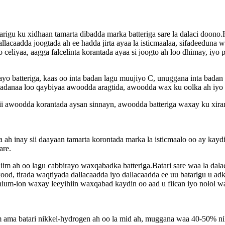
arigu ku xidhaan tamarta dibadda marka batteriga sare la dalaci doono
llacaadda joogtada ah ee hadda jirta ayaa la isticmaalaa, sifadeeduna 
celiyaa, aagga falcelinta korantada ayaa si joogto ah loo dhimay, iyo po
layo batteriga, kaas oo inta badan lagu muujiyo C, unuggana inta 
badanaa loo qaybiyaa awoodda aragtida, awoodda wax ku oolka ah iyo
 awoodda korantada aysan sinnayn, awoodda batteriga waxay ku xiran
a ah inay sii daayaan tamarta korontada marka la isticmaalo oo ay kay
are.
im ah oo lagu cabbirayo waxqabadka batteriga.Batari sare waa la dalac
od, tirada waqtiyada dallacaadda iyo dallacaadda ee uu batarigu u adk
hium-ion waxay leeyihiin waxqabad kaydin oo aad u fiican iyo nolol w
m ama batari nikkel-hydrogen ah oo la mid ah, muggana waa 40-50% ni