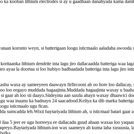
oo ka kooban lithium electrodes si ay u gaadhaan danabyada kama damb
wataan koronto weyn, si batterigaan loogu isticmaalo aaladaha awooda 
koritaanka lithium dendrite inta lagu jiro dallacaadda batteriga waa l
ro ayaa la doortaa si loo hubiyo badbaadada batteriga inta lagu jiro ist
yaashu waxa ay sameeyeen daawayn firfircooni ah oo hore loo dallacay
a oo loo eegayo muddada hagaajinta.Muddada hagaajinta waxay u baahan 
 si gaar ah loo sii daayo.Siideynta aan saxda ahayn waxay dhaawici doo
htigu waa inaanu ka badnayn 24 saacadood.Keliya ka dib marka batteri
ogu isticmaalo ugu fican.
 sumcadda leh.Wixii baytariyada lithium ah, u isticmaal batari gaar a
3 ilaa 5 jeer ee ugu horreeya ee dallacadu guud ahaan waxaa loo yaqaan
aqeeyo.Baytariyada lithium-ion wax saameyn ah kuma laha xusuusta, laa
balka.