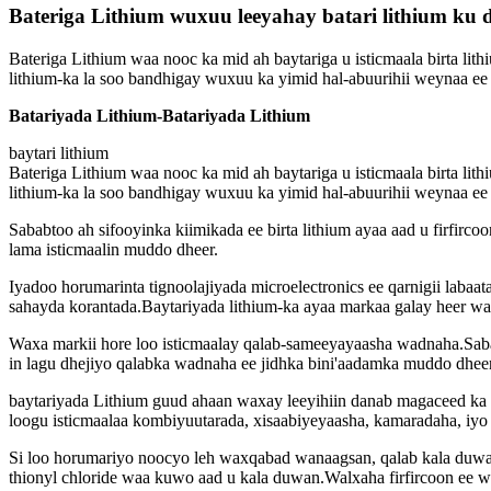
Bateriga Lithium wuxuu leeyahay batari lithium ku 
Bateriga Lithium waa nooc ka mid ah baytariga u isticmaala birta lith
lithium-ka la soo bandhigay wuxuu ka yimid hal-abuurihii weynaa ee
Batariyada Lithium-Batariyada Lithium
baytari lithium
Bateriga Lithium waa nooc ka mid ah baytariga u isticmaala birta lith
lithium-ka la soo bandhigay wuxuu ka yimid hal-abuurihii weynaa ee
Sababtoo ah sifooyinka kiimikada ee birta lithium ayaa aad u firfirco
lama isticmaalin muddo dheer.
Iyadoo horumarinta tignoolajiyada microelectronics ee qarnigii labaa
sahayda korantada.Baytariyada lithium-ka ayaa markaa galay heer wa
Waxa markii hore loo isticmaalay qalab-sameeyayaasha wadnaha.Sabab
in lagu dhejiyo qalabka wadnaha ee jidhka bini'aadamka muddo dheer
baytariyada Lithium guud ahaan waxay leeyihiin danab magaceed ka 
loogu isticmaalaa kombiyuutarada, xisaabiyeyaasha, kamaradaha, iyo
Si loo horumariyo noocyo leh waxqabad wanaagsan, qalab kala duwan a
thionyl chloride waa kuwo aad u kala duwan.Walxaha firfircoon ee w