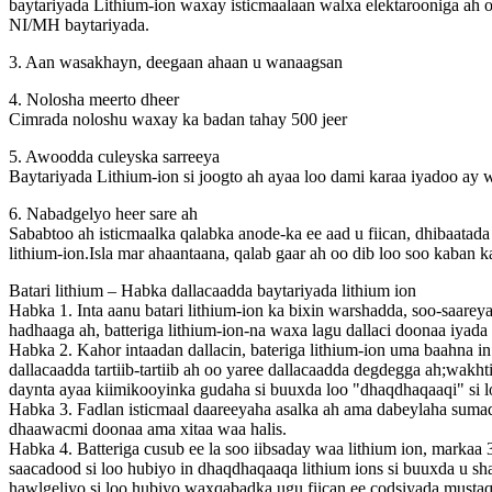
baytariyada Lithium-ion waxay isticmaalaan walxa elektarooniga ah 
NI/MH baytariyada.
3. Aan wasakhayn, deegaan ahaan u wanaagsan
4. Nolosha meerto dheer
Cimrada noloshu waxay ka badan tahay 500 jeer
5. Awoodda culeyska sarreeya
Baytariyada Lithium-ion si joogto ah ayaa loo dami karaa iyadoo ay 
6. Nabadgelyo heer sare ah
Sababtoo ah isticmaalka qalabka anode-ka ee aad u fiican, dhibaatada 
lithium-ion.Isla mar ahaantaana, qalab gaar ah oo dib loo soo kaban ka
Batari lithium – Habka dallacaadda baytariyada lithium ion
Habka 1. Inta aanu batari lithium-ion ka bixin warshadda, soo-saare
hadhaaga ah, batteriga lithium-ion-na waxa lagu dallaci doonaa iyad
Habka 2. Kahor intaadan dallacin, bateriga lithium-ion uma baahna in
dallacaadda tartiib-tartiib ah oo yaree dallacaadda degdegga ah;wak
daynta ayaa kiimikooyinka gudaha si buuxda loo "dhaqdhaqaaqi" si lo
Habka 3. Fadlan isticmaal daareeyaha asalka ah ama dabeylaha sumadda
dhaawacmi doonaa ama xitaa waa halis.
Habka 4. Batteriga cusub ee la soo iibsaday waa lithium ion, markaa 
saacadood si loo hubiyo in dhaqdhaqaaqa lithium ions si buuxda u sh
hawlgeliyo si loo hubiyo waxqabadka ugu fiican ee codsiyada mustaq