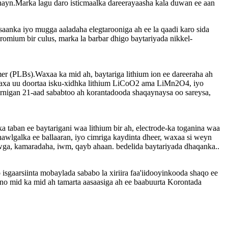
ahayn.Marka lagu daro isticmaalka dareerayaasha kala duwan ee aan
aanka iyo mugga aaladaha elegtarooniga ah ee la qaadi karo sida
omium bir culus, marka la barbar dhigo baytariyada nikkel-
mer (PLBs).Waxaa ka mid ah, baytariga lithium ion ee dareeraha ah
n waxa uu doortaa isku-xidhka lithium LiCoO2 ama LiMn2O4, iyo
arnigan 21-aad sababtoo ah korantadooda shaqaynaysa oo sareysa,
ka taban ee baytarigani waa lithium bir ah, electrode-ka toganina waa
wlgalka ee ballaaran, iyo cimriga kaydinta dheer, waxaa si weyn
yowga, kamaradaha, iwm, qayb ahaan. bedelida baytariyada dhaqanka..
isgaarsiinta mobaylada sababo la xiriira faa'iidooyinkooda shaqo ee
ono mid ka mid ah tamarta aasaasiga ah ee baabuurta Korontada