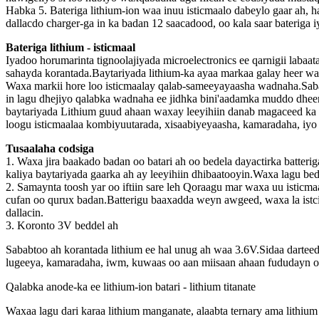
Habka 5. Bateriga lithium-ion waa inuu isticmaalo dabeylo gaar ah, h
dallacdo charger-ga in ka badan 12 saacadood, oo kala saar bateriga i
Bateriga lithium - isticmaal
Iyadoo horumarinta tignoolajiyada microelectronics ee qarnigii labaa
sahayda korantada.Baytariyada lithium-ka ayaa markaa galay heer wa
Waxa markii hore loo isticmaalay qalab-sameeyayaasha wadnaha.Sabab
in lagu dhejiyo qalabka wadnaha ee jidhka bini'aadamka muddo dheer
baytariyada Lithium guud ahaan waxay leeyihiin danab magaceed ka 
loogu isticmaalaa kombiyuutarada, xisaabiyeyaasha, kamaradaha, iyo
Tusaalaha codsiga
1. Waxa jira baakado badan oo batari ah oo bedela dayactirka batter
kaliya baytariyada gaarka ah ay leeyihiin dhibaatooyin.Waxa lagu bed
2. Samaynta toosh yar oo iftiin sare leh Qoraagu mar waxa uu isticmaa
cufan oo qurux badan.Batterigu baaxadda weyn awgeed, waxa la istcim
dallacin.
3. Koronto 3V beddel ah
Sababtoo ah korantada lithium ee hal unug ah waa 3.6V.Sidaa darteed, 
lugeeya, kamaradaha, iwm, kuwaas oo aan miisaan ahaan fududayn oo
Qalabka anode-ka ee lithium-ion batari - lithium titanate
Waxaa lagu dari karaa lithium manganate, alaabta ternary ama lithiu