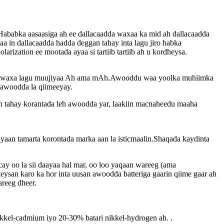
.Hababka aasaasiga ah ee dallacaadda waxaa ka mid ah dallacaadda
waa in dallacaadda hadda deggan tahay inta lagu jiro habka
larization ee mootada ayaa si tartiib tartiib ah u kordheysa.
badan waxa lagu muujiyaa Ah ama mAh.Awooddu waa yoolka muhiimka
 awoodda la qiimeeyay.
 tahay korantada leh awoodda yar, laakiin macnaheedu maaha
diyaan tamarta korontada marka aan la isticmaalin.Shaqada kaydinta
ay oo la sii daayaa hal mar, oo loo yaqaan wareeg (ama
eysan karo ka hor inta uusan awoodda batteriga gaarin qiime gaar ah
areeg dheer.
kkel-cadmium iyo 20-30% batari nikkel-hydrogen ah. .