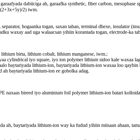
raafyada dabiiciga ah, garaafka synthetic, fiber carbon, mesophase sp
(2+3x+5y)/2) iwm.
, separator, hogaanka togan, saxan taban, terminal dhexe, insulator (i
dadku waxay aad uga walaacsan yihiin korantada togan, electrode-ka taba
thium birta, lithium cobalt, lithium manganese, iwm.;
a cylindrical iyo square, iyo ion polymer lithium sidoo kale waxaa la
aalo baytariyada lithium-ion, baytariyada lithium-ion waxaa loo qaybin
d ah baytariyada lithium-ion ee gobolka adag.
μPE naxaas bireed iyo aluminium foil polymer lithium-ion batari kolloi
ah, baytariyada lithium-ion way ka fudud yihiin miisaan ahaan, tamart