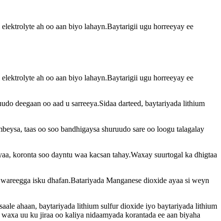
 elektrolyte ah oo aan biyo lahayn.Baytarigii ugu horreeyay ee
 elektrolyte ah oo aan biyo lahayn.Baytarigii ugu horreeyay ee
ruudo deegaan oo aad u sarreeya.Sidaa darteed, baytariyada lithium
ambeysa, taas oo soo bandhigaysa shuruudo sare oo loogu talagalay
yaa, koronta soo dayntu waa kacsan tahay.Waxay suurtogal ka dhigtaa
a wareegga isku dhafan.Batariyada Manganese dioxide ayaa si weyn
le ahaan, baytariyada lithium sulfur dioxide iyo baytariyada lithium
 waxa uu ku jiraa oo kaliya nidaamyada korantada ee aan biyaha