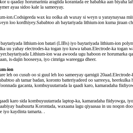
e kor u qaaday horumarinta aragtida korantada ee hababka aan biyaha l
lymer ayaa sidoo kale la sameeyay.
ium-ion.Codsigeeda wax ku oolka ah waxay si weyn u yaraynaysaa miis
yn loo kordhiyey.Sababtoo ah baytariyada lithium-ion kuma jiraan chr
aytariyada lithium-ion batari (LIBs) iyo baytariyada lithium-ion poly
galka uu yahay electrodes-ka togan iyo kuwa taban.Electrode-ka toga
rlayer.baytariyada Lithium-ion waa awooda ugu haboon ee horumarka q
aan, is-dajin hooseeya, iyo cimriga wareegga dheer.
ium-ion
are leh oo cusub oo si guul leh loo sameeyay qarnigii 20aad.Electrode-
too ah tamar badan, koronto batteriyadeed oo sarreeya, heerkulka ha
telefoonnada gacanta, kombuyuutarrada la qaadi karo, kamaradaha fiidi
qaadi karo sida kombuyuutarrada laptop-ka, kamaradaha fiidyowga, iyo 
tijaabiyay baabuurta Korontada, waxaana lagu qiyaasaa in uu noqon do
 iyo kaydinta tamarta. .