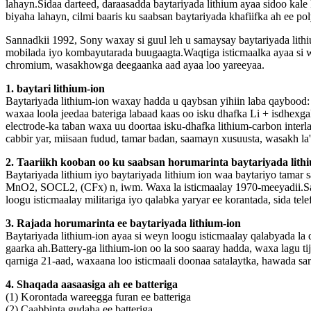
lahayn.Sidaa darteed, daraasadda baytariyada lithium ayaa sidoo kal
biyaha lahayn, cilmi baaris ku saabsan baytariyada khafiifka ah ee po
Sannadkii 1992, Sony waxay si guul leh u samaysay baytariyada lith
mobilada iyo kombayutarada buugaagta.Waqtiga isticmaalka ayaa si we
chromium, wasakhowga deegaanka aad ayaa loo yareeyaa.
1. baytari lithium-ion
Baytariyada lithium-ion waxay hadda u qaybsan yihiin laba qaybood: b
waxaa loola jeedaa bateriga labaad kaas oo isku dhafka Li + isdhex
electrode-ka taban waxa uu doortaa isku-dhafka lithium-carbon inte
cabbir yar, miisaan fudud, tamar badan, saamayn xusuusta, wasakh la'
2. Taariikh kooban oo ku saabsan horumarinta baytariyada lith
Baytariyada lithium iyo baytariyada lithium ion waa baytariyo tamar s
MnO2, SOCL2, (CFx) n, iwm. Waxa la isticmaalay 1970-meeyadii.Sabab
loogu isticmaalay militariga iyo qalabka yaryar ee korantada, sida 
3. Rajada horumarinta ee baytariyada lithium-ion
Baytariyada lithium-ion ayaa si weyn loogu isticmaalay qalabyada la 
gaarka ah.Battery-ga lithium-ion oo la soo saaray hadda, waxa lagu 
qarniga 21-aad, waxaana loo isticmaali doonaa satalaytka, hawada sare
4. Shaqada aasaasiga ah ee batteriga
(1) Korontada wareegga furan ee batteriga
(2) Caabbinta gudaha ee batteriga