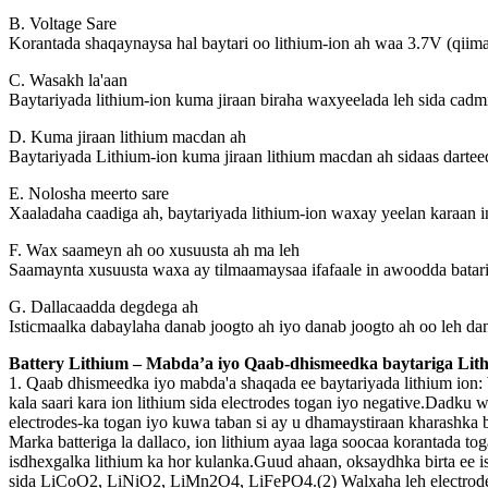
B. Voltage Sare
Korantada shaqaynaysa hal baytari oo lithium-ion ah waa 3.7V (qiima
C. Wasakh la'aan
Baytariyada lithium-ion kuma jiraan biraha waxyeelada leh sida cadmi
D. Kuma jiraan lithium macdan ah
Baytariyada Lithium-ion kuma jiraan lithium macdan ah sidaas darte
E. Nolosha meerto sare
Xaaladaha caadiga ah, baytariyada lithium-ion waxay yeelan karaan 
F. Wax saameyn ah oo xusuusta ah ma leh
Saamaynta xusuusta waxa ay tilmaamaysaa ifafaale in awoodda batari 
G. Dallacaadda degdega ah
Isticmaalka dabaylaha danab joogto ah iyo danab joogto ah oo leh da
Battery Lithium – Mabda’a iyo Qaab-dhismeedka baytariga Lit
1. Qaab dhismeedka iyo mabda'a shaqada ee baytariyada lithium ion: 
kala saari kara ion lithium sida electrodes togan iyo negative.Dadku 
electrodes-ka togan iyo kuwa taban si ay u dhamaystiraan kharashka ba
Marka batteriga la dallaco, ion lithium ayaa laga soocaa korantada t
isdhexgalka lithium ka hor kulanka.Guud ahaan, oksaydhka birta ee i
sida LiCoO2, LiNiO2, LiMn2O4, LiFePO4.(2) Walxaha leh electrodes