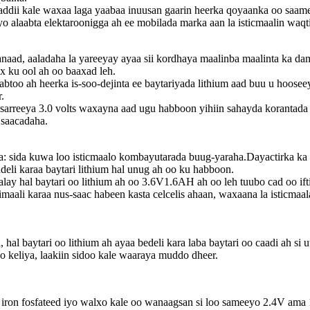
addii kale waxaa laga yaabaa inuusan gaarin heerka qoyaanka oo saamey
yo alaabta elektaroonigga ah ee mobilada marka aan la isticmaalin waqti
tanaad, aaladaha la yareeyay ayaa sii kordhaya maalinba maalinta ka d
x ku ool ah oo baaxad leh.
too ah heerka is-soo-dejinta ee baytariyada lithium aad buu u hoosee
.
sarreeya 3.0 volts waxayna aad ugu habboon yihiin sahayda korantad
 saacadaha.
iga: sida kuwa loo isticmaalo kombayutarada buug-yaraha.Dayactirka k
deli karaa baytari lithium hal unug ah oo ku habboon.
lay hal baytari oo lithium ah oo 3.6V1.6AH ah oo leh tuubo cad oo ifti
aali karaa nus-saac habeen kasta celcelis ahaan, waxaana la isticmaal
hal baytari oo lithium ah ayaa bedeli kara laba baytari oo caadi ah si
 keliya, laakiin sidoo kale waaraya muddo dheer.
m iron fosfateed iyo walxo kale oo wanaagsan si loo sameeyo 2.4V ama 