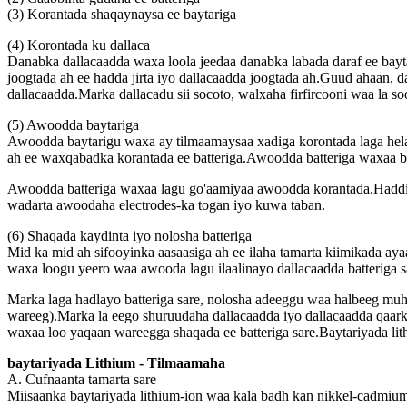
(3) Korantada shaqaynaysa ee baytariga
(4) Korontada ku dallaca
Danabka dallacaadda waxa loola jeedaa danabka labada daraf ee bayt
joogtada ah ee hadda jirta iyo dallacaadda joogtada ah.Guud ahaan, da
dallacaadda.Marka dallacadu sii socoto, walxaha firfircooni waa la soo 
(5) Awoodda baytariga
Awoodda baytarigu waxa ay tilmaamaysaa xadiga korontada laga he
ah ee waxqabadka korantada ee batteriga.Awoodda batteriga waxaa 
Awoodda batteriga waxaa lagu go'aamiyaa awoodda korantada.Haddii
wadarta awoodaha electrodes-ka togan iyo kuwa taban.
(6) Shaqada kaydinta iyo nolosha batteriga
Mid ka mid ah sifooyinka aasaasiga ah ee ilaha tamarta kiimikada aya
waxa loogu yeero waa awooda lagu ilaalinayo dallacaadda batteriga s
Marka laga hadlayo batteriga sare, nolosha adeeggu waa halbeeg muhi
wareeg).Marka la eego shuruudaha dallacaadda iyo dallacaadda qaarko
waxaa loo yaqaan wareegga shaqada ee batteriga sare.Baytariyada lit
baytariyada Lithium - Tilmaamaha
A. Cufnaanta tamarta sare
Miisaanka baytariyada lithium-ion waa kala badh kan nikkel-cadmiu