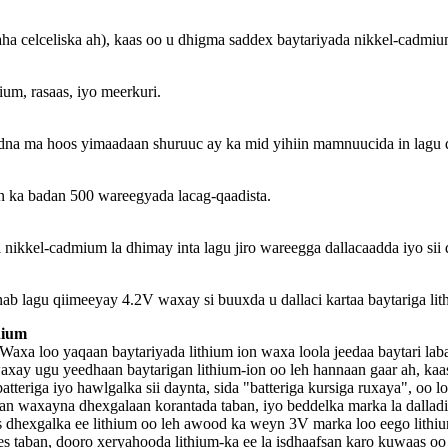
ha celceliska ah), kaas oo u dhigma saddex baytariyada nikkel-cadmium
um, rasaas, iyo meerkuri.
edna ma hoos yimaadaan shuruuc ay ka mid yihiin mamnuucida in lagu q
in ka badan 500 wareegyada lacag-qaadista.
nikkel-cadmium la dhimay inta lagu jiro wareegga dallacaadda iyo sii
nab lagu qiimeeyay 4.2V waxay si buuxda u dallaci kartaa baytariga lit
hium
Waxa loo yaqaan baytariyada lithium ion waxa loola jeedaa baytari la
waxay ugu yeedhaan baytarigan lithium-ion oo leh hannaan gaar ah, kaas
tteriga iyo hawlgalka sii daynta, sida "batteriga kursiga ruxaya", oo l
ogan waxayna dhexgalaan korantada taban, iyo beddelka marka la dallad
s dhexgalka ee lithium oo leh awood ka weyn 3V marka loo eego lithiu
 taban, dooro xeryahooda lithium-ka ee la isdhaafsan karo kuwaas 