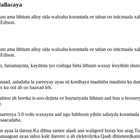
dallacaya
ium ama lithium alloy sida walxaha korantada ee taban oo isticmaala xal
 Edison.
ium ama lithium alloy sida walxaha korantada ee taban oo isticmaala xal
 Edison.
on, farsamaynta, kaydinta iyo codsiga birta lithium waxay leeyihiin shu
tanaad, aaladaha la yareeyay ayaa sii kordhaya maalinba maalinta ka d
x ku ool ah oo baaxad leh.
too ah heerka is-soo-dejinta ee baytariyada lithium aad buu u hoosee
.
sarreeya 3.0 volts waxayna aad ugu habboon yihiin sahayda korantad
 saacadaha.
yaa la darsay.Ka dibna samee alaab aan waligeed horay loo arag.Tusaa
anaagsan ayaa sidoo kale dareere u ah elektrolytka.Qaab dhismeedkani