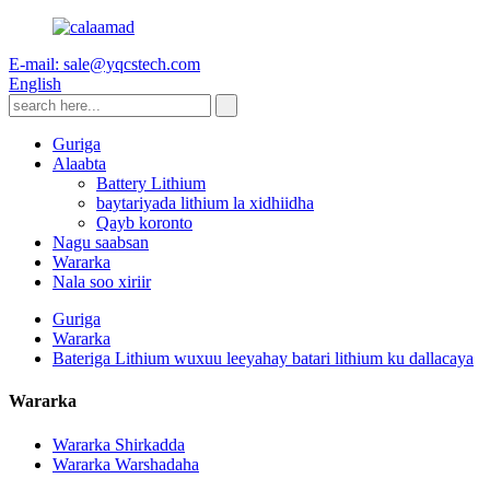
E-mail: sale@yqcstech.com
English
Guriga
Alaabta
Battery Lithium
baytariyada lithium la xidhiidha
Qayb koronto
Nagu saabsan
Wararka
Nala soo xiriir
Guriga
Wararka
Bateriga Lithium wuxuu leeyahay batari lithium ku dallacaya
Wararka
Wararka Shirkadda
Wararka Warshadaha