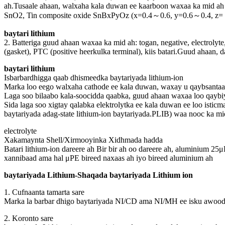
ah.Tusaale ahaan, walxaha kala duwan ee kaarboon waxaa ka mid ah ga
SnO2, Tin composite oxide SnBxPyOz (x=0.4～0.6, y=0.6～0.4, z= 
baytari lithium
2. Batteriga guud ahaan waxaa ka mid ah: togan, negative, electrolyte
(gasket), PTC (positive heerkulka terminal), kiis batari.Guud ahaan, 
baytari lithium
Isbarbardhigga qaab dhismeedka baytariyada lithium-ion
Marka loo eego walxaha cathode ee kala duwan, waxay u qaybsantaa li
Laga soo bilaabo kala-soocidda qaabka, guud ahaan waxaa loo qaybiya
Sida laga soo xigtay qalabka elektrolytka ee kala duwan ee loo isticm
baytariyada adag-state lithium-ion baytariyada.PLIB) waa nooc ka mi
electrolyte
Xakamaynta Shell/Xirmooyinka Xidhmada hadda
Batari lithium-ion dareere ah Bir bir ah oo dareere ah, aluminium 25
xannibaad ama hal μPE bireed naxaas ah iyo bireed aluminium ah
baytariyada Lithium-Shaqada baytariyada Lithium ion
1. Cufnaanta tamarta sare
Marka la barbar dhigo baytariyada NI/CD ama NI/MH ee isku awoodda 
2. Koronto sare