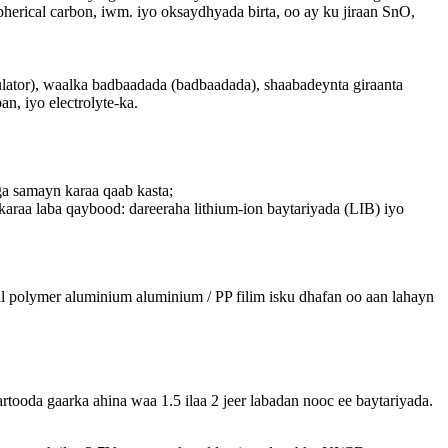
herical carbon, iwm. iyo oksaydhyada birta, oo ay ku jiraan SnO,
nsulator), waalka badbaadada (badbaadada), shaabadeynta giraanta
n, iyo electrolyte-ka.
ga samayn karaa qaab kasta;
 karaa laba qaybood: dareeraha lithium-ion baytariyada (LIB) iyo
dal polymer aluminium aluminium / PP filim isku dhafan oo aan lahayn
ooda gaarka ahina waa 1.5 ilaa 2 jeer labadan nooc ee baytariyada.