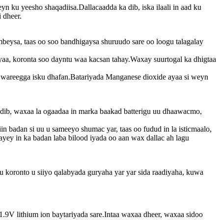
n ku yeesho shaqadiisa.Dallacaadda ka dib, iska ilaali in aad ku
 dheer.
ambeysa, taas oo soo bandhigaysa shuruudo sare oo loogu talagalay
yaa, koronta soo dayntu waa kacsan tahay.Waxay suurtogal ka dhigtaa
a wareegga isku dhafan.Batariyada Manganese dioxide ayaa si weyn
a dib, waxaa la ogaadaa in marka baakad batterigu uu dhaawacmo,
in badan si uu u sameeyo shumac yar, taas oo fudud in la isticmaalo,
ayey in ka badan laba bilood iyada oo aan wax dallac ah lagu
 uu koronto u siiyo qalabyada guryaha yar yar sida raadiyaha, kuwa
1.9V lithium ion baytariyada sare.Intaa waxaa dheer, waxaa sidoo