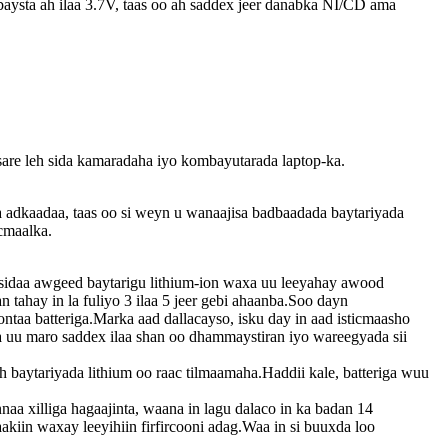
aysta ah ilaa 3.7V, taas oo ah saddex jeer danabka NI/CD ama
sare leh sida kamaradaha iyo kombayutarada laptop-ka.
aga adkaadaa, taas oo si weyn u wanaajisa badbaadada baytariyada
icmaalka.
, sidaa awgeed baytarigu lithium-ion waxa uu leeyahay awood
tahay in la fuliyo 3 ilaa 5 jeer gebi ahaanba.Soo dayn
ntaa batteriga.Marka aad dallacayso, isku day in aad isticmaasho
ga uu maro saddex ilaa shan oo dhammaystiran iyo wareegyada sii
h baytariyada lithium oo raac tilmaamaha.Haddii kale, batteriga wuu
naa xilliga hagaajinta, waana in lagu dalaco in ka badan 14
kiin waxay leeyihiin firfircooni adag.Waa in si buuxda loo