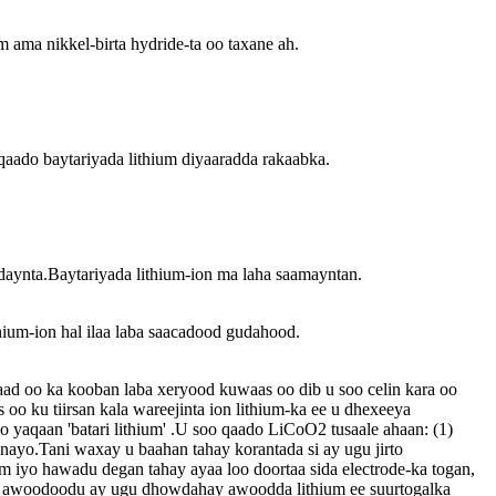
 ama nikkel-birta hydride-ta oo taxane ah.
aado baytariyada lithium diyaaradda rakaabka.
 daynta.Baytariyada lithium-ion ma laha saamayntan.
hium-ion hal ilaa laba saacadood gudahood.
baad oo ka kooban laba xeryood kuwaas oo dib u soo celin kara oo
 oo ku tiirsan kala wareejinta ion lithium-ka ee u dhexeeya
oo yaqaan 'batari lithium' .U soo qaado LiCoO2 tusaale ahaan: (1)
inayo.Tani waxay u baahan tahay korantada si ay ugu jirto
m iyo hawadu degan tahay ayaa loo doortaa sida electrode-ka togan,
oo awoodoodu ay ugu dhowdahay awoodda lithium ee suurtogalka