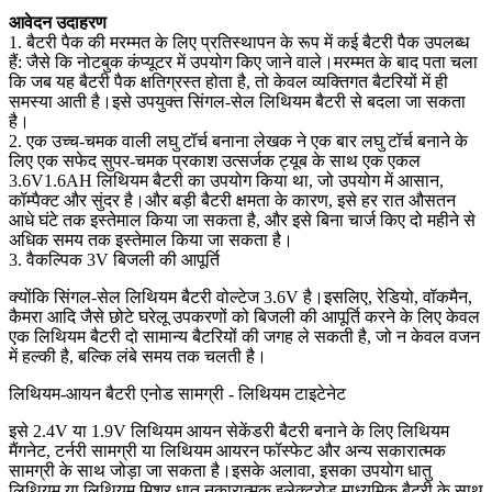
आवेदन उदाहरण
1. बैटरी पैक की मरम्मत के लिए प्रतिस्थापन के रूप में कई बैटरी पैक उपलब्ध
हैं: जैसे कि नोटबुक कंप्यूटर में उपयोग किए जाने वाले।मरम्मत के बाद पता चला
कि जब यह बैटरी पैक क्षतिग्रस्त होता है, तो केवल व्यक्तिगत बैटरियों में ही
समस्या आती है।इसे उपयुक्त सिंगल-सेल लिथियम बैटरी से बदला जा सकता
है।
2. एक उच्च-चमक वाली लघु टॉर्च बनाना लेखक ने एक बार लघु टॉर्च बनाने के
लिए एक सफेद सुपर-चमक प्रकाश उत्सर्जक ट्यूब के साथ एक एकल
3.6V1.6AH लिथियम बैटरी का उपयोग किया था, जो उपयोग में आसान,
कॉम्पैक्ट और सुंदर है।और बड़ी बैटरी क्षमता के कारण, इसे हर रात औसतन
आधे घंटे तक इस्तेमाल किया जा सकता है, और इसे बिना चार्ज किए दो महीने से
अधिक समय तक इस्तेमाल किया जा सकता है।
3. वैकल्पिक 3V बिजली की आपूर्ति
क्योंकि सिंगल-सेल लिथियम बैटरी वोल्टेज 3.6V है।इसलिए, रेडियो, वॉकमैन,
कैमरा आदि जैसे छोटे घरेलू उपकरणों को बिजली की आपूर्ति करने के लिए केवल
एक लिथियम बैटरी दो सामान्य बैटरियों की जगह ले सकती है, जो न केवल वजन
में हल्की है, बल्कि लंबे समय तक चलती है।
लिथियम-आयन बैटरी एनोड सामग्री - लिथियम टाइटेनेट
इसे 2.4V या 1.9V लिथियम आयन सेकेंडरी बैटरी बनाने के लिए लिथियम
मैंगनेट, टर्नरी सामग्री या लिथियम आयरन फॉस्फेट और अन्य सकारात्मक
सामग्री के साथ जोड़ा जा सकता है।इसके अलावा, इसका उपयोग धातु
लिथियम या लिथियम मिश्र धातु नकारात्मक इलेक्ट्रोड माध्यमिक बैटरी के साथ