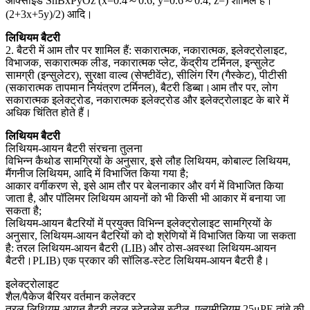
ऑक्साइड SnBxPyOz (x=0.4～0.6, y=0.6～0.4, z=) शामिल हैं।
(2+3x+5y)/2) आदि।
लिथियम बैटरी
2. बैटरी में आम तौर पर शामिल हैं: सकारात्मक, नकारात्मक, इलेक्ट्रोलाइट,
विभाजक, सकारात्मक लीड, नकारात्मक प्लेट, केंद्रीय टर्मिनल, इन्सुलेट
सामग्री (इन्सुलेटर), सुरक्षा वाल्व (सेफ्टीवेंट), सीलिंग रिंग (गैस्केट), पीटीसी
(सकारात्मक तापमान नियंत्रण टर्मिनल), बैटरी डिब्बा।आम तौर पर, लोग
सकारात्मक इलेक्ट्रोड, नकारात्मक इलेक्ट्रोड और इलेक्ट्रोलाइट के बारे में
अधिक चिंतित होते हैं।
लिथियम बैटरी
लिथियम-आयन बैटरी संरचना तुलना
विभिन्न कैथोड सामग्रियों के अनुसार, इसे लौह लिथियम, कोबाल्ट लिथियम,
मैंगनीज लिथियम, आदि में विभाजित किया गया है;
आकार वर्गीकरण से, इसे आम तौर पर बेलनाकार और वर्ग में विभाजित किया
जाता है, और पॉलिमर लिथियम आयनों को भी किसी भी आकार में बनाया जा
सकता है;
लिथियम-आयन बैटरियों में प्रयुक्त विभिन्न इलेक्ट्रोलाइट सामग्रियों के
अनुसार, लिथियम-आयन बैटरियों को दो श्रेणियों में विभाजित किया जा सकता
है: तरल लिथियम-आयन बैटरी (LIB) और ठोस-अवस्था लिथियम-आयन
बैटरी।PLIB) एक प्रकार की सॉलिड-स्टेट लिथियम-आयन बैटरी है।
इलेक्ट्रोलाइट
शैल/पैकेज बैरियर वर्तमान कलेक्टर
तरल लिथियम-आयन बैटरी तरल स्टेनलेस स्टील, एल्यूमीनियम 25μPE तांबे की