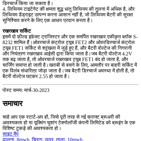
डिस्चार्ज किया जा सकता है।
4. लिथियम टाइटेनेट की क्षमता शुद्ध धातु लिथियम की तुलना में अधिक है, और
लिथियम डेंड्राइट उत्पन्न करना आसान नहीं है, जो लिथियम बैटरी की सुरक्षा
सुनिश्चित करने के लिए एक आधार प्रदान करता है।
रखरखाव सर्किट
इसमें दो फ़ील्ड इफ़ेक्ट ट्रांजिस्टर और एक समर्पित रखरखाव एकीकृत ब्लॉक S-
8232 शामिल हैं।ओवरचार्ज कंट्रोल ट्यूब FET2 और ओवरडिस्चार्ज कंट्रोल
ट्यूब FET1 सर्किट से श्रृंखला में जुड़े हुए हैं, और बैटरी वोल्टेज की निगरानी
और नियंत्रण रखरखाव आईसी द्वारा किया जाता है।जब बैटरी वोल्टेज 4.2V
तक बढ़ जाता है, तो ओवरचार्ज रखरखाव ट्यूब FET1 बंद हो जाता है, और
चार्जिंग समाप्त हो जाती है।खराबी से बचने के लिए, आमतौर पर बाहरी सर्किट में
एक विलंब संधारित्र जोड़ा जाता है।जब बैटरी डिस्चार्ज अवस्था में होती है, तो
बैटरी वोल्टेज घटकर 2.55 हो जाता है।
पोस्ट समय: मार्च-30-2023
समाचार
चाहे आप एक स्टार्ट-अप हों, जिसे पूरी तरह से नई क्राफ्ट ब्रूअरी की
आवश्यकता हो या यूक्विंग चुशांग टेक्नोलॉजी कंपनी लिमिटेड को ब्रूइंग के एक
विशिष्ट टुकड़े की आवश्यकता हो।
साइट मैप
ढालना
,
8mwh
,
चिराग
,
ऊपर
,
ताला
,
10mwh
,