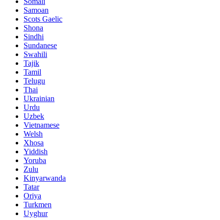
Somali
Samoan
Scots Gaelic
Shona
Sindhi
Sundanese
Swahili
Tajik
Tamil
Telugu
Thai
Ukrainian
Urdu
Uzbek
Vietnamese
Welsh
Xhosa
Yiddish
Yoruba
Zulu
Kinyarwanda
Tatar
Oriya
Turkmen
Uyghur