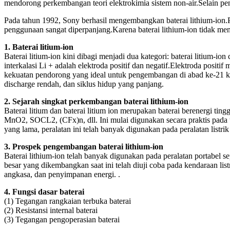
mendorong perkembangan teori elektrokimia sistem non-air.Selain pengg
Pada tahun 1992, Sony berhasil mengembangkan baterai lithium-ion.P
penggunaan sangat diperpanjang.Karena baterai lithium-ion tidak me
1. Baterai litium-ion
Baterai litium-ion kini dibagi menjadi dua kategori: baterai litium-i
interkalasi Li + adalah elektroda positif dan negatif.Elektroda posi
kekuatan pendorong yang ideal untuk pengembangan di abad ke-21 kare
discharge rendah, dan siklus hidup yang panjang.
2. Sejarah singkat perkembangan baterai lithium-ion
Baterai litium dan baterai litium ion merupakan baterai berenergi tin
MnO2, SOCL2, (CFx)n, dll. Ini mulai digunakan secara praktis pada 
yang lama, peralatan ini telah banyak digunakan pada peralatan listrik 
3. Prospek pengembangan baterai lithium-ion
Baterai lithium-ion telah banyak digunakan pada peralatan portabel s
besar yang dikembangkan saat ini telah diuji coba pada kendaraan list
angkasa, dan penyimpanan energi. .
4. Fungsi dasar baterai
(1) Tegangan rangkaian terbuka baterai
(2) Resistansi internal baterai
(3) Tegangan pengoperasian baterai