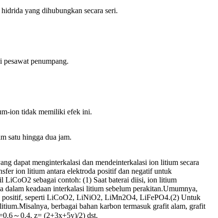
l hidrida yang dihubungkan secara seri.
 di pesawat penumpang.
-ion tidak memiliki efek ini.
am satu hingga dua jam.
 yang dapat menginterkalasi dan mendeinterkalasi ion litium secara
er ion litium antara elektroda positif dan negatif untuk
 LiCoO2 sebagai contoh: (1) Saat baterai diisi, ion litium
erada dalam keadaan interkalasi litium sebelum perakitan.Umumnya,
ktroda positif, seperti LiCoO2, LiNiO2, LiMn2O4, LiFePO4.(2) Untuk
itium.Misalnya, berbagai bahan karbon termasuk grafit alam, grafit
y=0.6～0.4, z= (2+3x+5y)/2) dst.