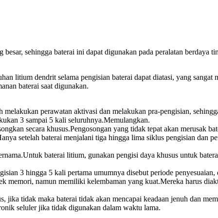
 besar, sehingga baterai ini dapat digunakan pada peralatan berdaya ti
 litium dendrit selama pengisian baterai dapat diatasi, yang sangat 
anan baterai saat digunakan.
ah melakukan perawatan aktivasi dan melakukan pra-pengisian, sehingga ba
lakukan 3 sampai 5 kali seluruhnya.Memulangkan.
kosongkan secara khusus.Pengosongan yang tidak tepat akan merusak bat
anya setelah baterai menjalani tiga hingga lima siklus pengisian dan 
rnama.Untuk baterai litium, gunakan pengisi daya khusus untuk baterai l
engisian 3 hingga 5 kali pertama umumnya disebut periode penyesuaian, 
 efek memori, namun memiliki kelembaman yang kuat.Mereka harus diakt
s, jika tidak maka baterai tidak akan mencapai keadaan jenuh dan mem
tronik seluler jika tidak digunakan dalam waktu lama.