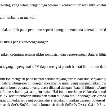
ta-rata), yang setara dengan tiga baterai nikel-kadmium atau nikel-meta
um, timbal, dan merkuri.
u tidak tunduk pada peraturan seperti larangan membawa baterai litium
500 siklus pengisian-pengosongan.
ikel-kadmium selama siklus pengisian dan pengosongan.Baterai lithium
 tegangan pengenal 4.2V dapat mengisi penuh baterai lithium-ion dal
 litium ion mengacu pada baterai sekunder yang terdiri dari dua senyawa
 baterai litium-ion ini dengan mekanisme unik, yang mengandalkan transf
erai kursi goyang”, yang biasa dikenal dengan “baterai litium”. .Ambil
 negatif, dan sebaliknya saat pemakaian.Hal ini memerlukan elektroda b
dari 3V relatif terhadap litium dan stabil di udara dipilih sebagai ele
pat diinterkalasi yang potensialnya sedekat mungkin dengan potensial l
am, termasuk SnO, SnO2, oksida komposit timah SnBxPyOz (x=0.4～0.6, 