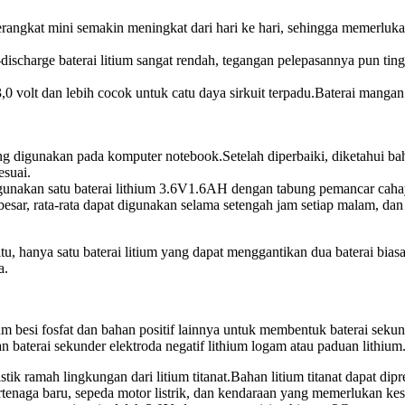
angkat mini semakin meningkat dari hari ke hari, sehingga memerlukan
lf-discharge baterai litium sangat rendah, tegangan pelepasannya pun 
,0 volt dan lebih cocok untuk catu daya sirkuit terpadu.Baterai manga
ng digunakan pada komputer notebook.Setelah diperbaiki, diketahui bahw
esuai.
gunakan satu baterai lithium 3.6V1.6AH dengan tabung pemancar caha
sar, rata-rata dapat digunakan selama setengah jam setiap malam, dan 
tu, hanya satu baterai litium yang dapat menggantikan dua baterai bias
a.
m besi fosfat dan bahan positif lainnya untuk membentuk baterai sekund
n baterai sekunder elektroda negatif lithium logam atau paduan lithium
stik ramah lingkungan dari litium titanat.Bahan litium titanat dapat dipr
naga baru, sepeda motor listrik, dan kendaraan yang memerlukan kesela