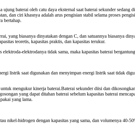
jung baterai oleh catu daya eksternal saat baterai sekunder sedang di
, dan ciri khasnya adalah arus pengisian stabil selama proses pengisia
ra bertahap.
aterai, yang biasanya dinyatakan dengan C, dan satuannya biasanya di
pasitas teoretis, kapasitas praktis, dan kapasitas terukur.
tas elektroda-elektrodanya tidak sama, maka kapasitas baterai bergantu
nergi listrik saat digunakan dan menyimpan energi listrik saat tidak
tuk mengukur kinerja baterai.Baterai sekunder diisi dan dikosongkan sat
songan yang dapat ditahan baterai sebelum kapasitas baterai mencapai n
 pakai yang lama.
m atau nikel-hidrogen dengan kapasitas yang sama, dan volumenya 40-50