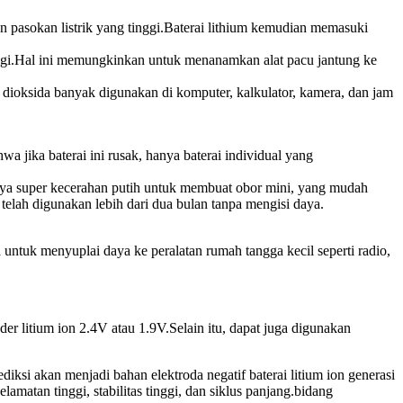
 pasokan listrik yang tinggi.Baterai lithium kemudian memasuki
tinggi.Hal ini memungkinkan untuk menanamkan alat pacu jantung ke
n dioksida banyak digunakan di komputer, kalkulator, kamera, dan jam
a jika baterai ini rusak, hanya baterai individual yang
ya super kecerahan putih untuk membuat obor mini, yang mudah
telah digunakan lebih dari dua bulan tanpa mengisi daya.
a untuk menyuplai daya ke peralatan rumah tangga kecil seperti radio,
er litium ion 2.4V atau 1.9V.Selain itu, dapat juga digunakan
.
ediksi akan menjadi bahan elektroda negatif baterai litium ion generasi
matan tinggi, stabilitas tinggi, dan siklus panjang.bidang