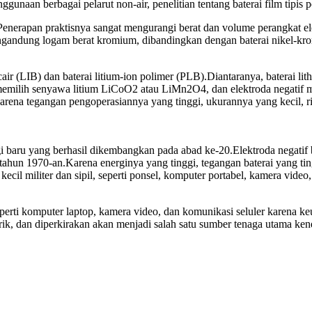
unaan berbagai pelarut non-air, penelitian tentang baterai film tipis p
enerapan praktisnya sangat mengurangi berat dan volume perangkat el
ngandung logam berat kromium, dibandingkan dengan baterai nikel-kro
on cair (LIB) dan baterai litium-ion polimer (PLB).Diantaranya, baterai 
tif memilih senyawa litium LiCoO2 atau LiMn2O4, dan elektroda negatif m
na tegangan pengoperasiannya yang tinggi, ukurannya yang kecil, ringa
ggi baru yang berhasil dikembangkan pada abad ke-20.Elektroda negatif b
tahun 1970-an.Karena energinya yang tinggi, tegangan baterai yang ti
kecil militer dan sipil, seperti ponsel, komputer portabel, kamera video,
eperti komputer laptop, kamera video, dan komunikasi seluler karena k
rik, dan diperkirakan akan menjadi salah satu sumber tenaga utama kend