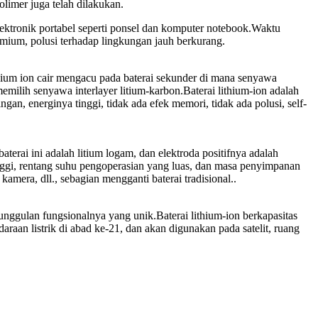
olimer juga telah dilakukan.
ektronik portabel seperti ponsel dan komputer notebook.Waktu
mium, polusi terhadap lingkungan jauh berkurang.
lithium ion cair mengacu pada baterai sekunder di mana senyawa
emilih senyawa interlayer litium-karbon.Baterai lithium-ion adalah
n, energinya tinggi, tidak ada efek memori, tidak ada polusi, self-
aterai ini adalah litium logam, dan elektroda positifnya adalah
nggi, rentang suhu pengoperasian yang luas, dan masa penyimpanan
 kamera, dll., sebagian mengganti baterai tradisional..
eunggulan fungsionalnya yang unik.Baterai lithium-ion berkapasitas
araan listrik di abad ke-21, dan akan digunakan pada satelit, ruang