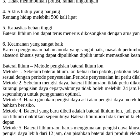
3. Tidak menimbulkan polusi, ramah lingkungan
4. Siklus hidup yang panjang
Rentang hidup melebihi 500 kali lipat
5. Kapasitas beban tinggi
Baterai lithium-ion dapat terus menerus dikosongkan dengan arus yang
6. Keamanan yang sangat baik
Karena penggunaan bahan anoda yang sangat baik, masalah pertumbuhan
aksesori khusus yang dapat dipulihkan dipilih untuk memastikan keam
Baterai litium – Metode pengisian baterai litium ion
Metode 1. Sebelum baterai litium-ion keluar dari pabrik, pabrikan tel
sesuai dengan periode penyesuaian.Periode penyesuaian ini perlu di
Metode 2. Sebelum mengisi daya, baterai lithium-ion tidak perlu di
kurangi pengisian daya cepat;waktunya tidak boleh melebihi 24 jam.H
sepenuhnya untuk penggunaan optimal.
Metode 3. Harap gunakan pengisi daya asli atau pengisi daya merek te
bahkan berisiko.
Metode 4. Baterai yang baru dibeli adalah baterai lithium ion, jadi p
ion lithium diaktifkan sepenuhnya.Baterai litium-ion tidak memiliki
depan.
Metode 5. Baterai lithium-ion harus menggunakan pengisi daya khusu
pengisi daya lebih dari 12 jam, dan pisahkan baterai dari produk elek