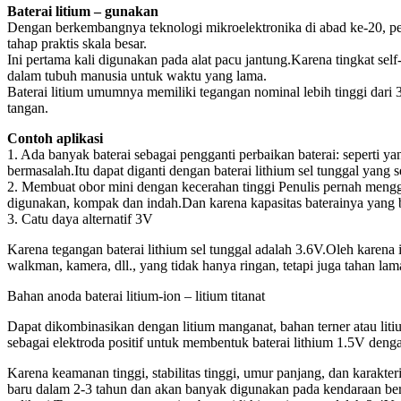
Baterai litium – gunakan
Dengan berkembangnya teknologi mikroelektronika di abad ke-20, per
tahap praktis skala besar.
Ini pertama kali digunakan pada alat pacu jantung.Karena tingkat se
dalam tubuh manusia untuk waktu yang lama.
Baterai litium umumnya memiliki tegangan nominal lebih tinggi dari 3
tangan.
Contoh aplikasi
1. Ada banyak baterai sebagai pengganti perbaikan baterai: seperti ya
bermasalah.Itu dapat diganti dengan baterai lithium sel tunggal yang s
2. Membuat obor mini dengan kecerahan tinggi Penulis pernah meng
digunakan, kompak dan indah.Dan karena kapasitas baterainya yang be
3. Catu daya alternatif 3V
Karena tegangan baterai lithium sel tunggal adalah 3.6V.Oleh karena i
walkman, kamera, dll., yang tidak hanya ringan, tetapi juga tahan lam
Bahan anoda baterai litium-ion – litium titanat
Dapat dikombinasikan dengan litium manganat, bahan terner atau litiu
sebagai elektroda positif untuk membentuk baterai lithium 1.5V denga
Karena keamanan tinggi, stabilitas tinggi, umur panjang, dan karakteri
baru dalam 2-3 tahun dan akan banyak digunakan pada kendaraan berte