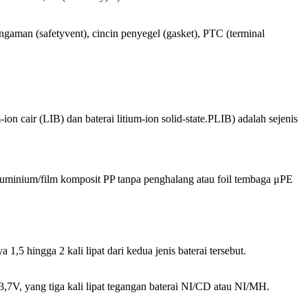
p pengaman (safetyvent), cincin penyegel (gasket), PTC (terminal
ion cair (LIB) dan baterai litium-ion solid-state.PLIB) adalah sejenis
d aluminium/film komposit PP tanpa penghalang atau foil tembaga μPE
,5 hingga 2 kali lipat dari kedua jenis baterai tersebut.
3,7V, yang tiga kali lipat tegangan baterai NI/CD atau NI/MH.