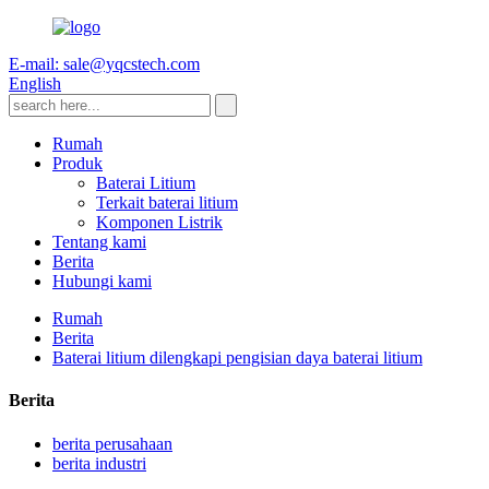
E-mail: sale@yqcstech.com
English
Rumah
Produk
Baterai Litium
Terkait baterai litium
Komponen Listrik
Tentang kami
Berita
Hubungi kami
Rumah
Berita
Baterai litium dilengkapi pengisian daya baterai litium
Berita
berita perusahaan
berita industri