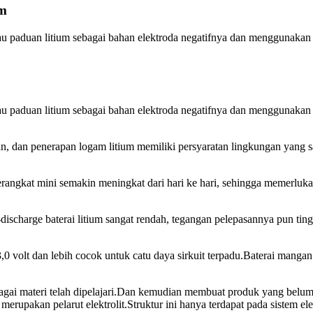
um
u paduan litium sebagai bahan elektroda negatifnya dan menggunakan lar
u paduan litium sebagai bahan elektroda negatifnya dan menggunakan lar
n, dan penerapan logam litium memiliki persyaratan lingkungan yang san
angkat mini semakin meningkat dari hari ke hari, sehingga memerlukan
lf-discharge baterai litium sangat rendah, tegangan pelepasannya pun 
,0 volt dan lebih cocok untuk catu daya sirkuit terpadu.Baterai manga
gai materi telah dipelajari.Dan kemudian membuat produk yang belum p
a merupakan pelarut elektrolit.Struktur ini hanya terdapat pada sistem ele