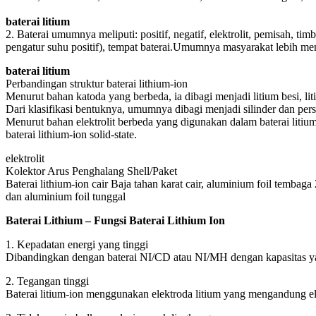
baterai litium
2. Baterai umumnya meliputi: positif, negatif, elektrolit, pemisah, timb
pengatur suhu positif), tempat baterai.Umumnya masyarakat lebih memen
baterai litium
Perbandingan struktur baterai lithium-ion
Menurut bahan katoda yang berbeda, ia dibagi menjadi litium besi, liti
Dari klasifikasi bentuknya, umumnya dibagi menjadi silinder dan pers
Menurut bahan elektrolit berbeda yang digunakan dalam baterai litium-i
baterai lithium-ion solid-state.
elektrolit
Kolektor Arus Penghalang Shell/Paket
Baterai lithium-ion cair Baja tahan karat cair, aluminium foil temba
dan aluminium foil tunggal
Baterai Lithium – Fungsi Baterai Lithium Ion
1. Kepadatan energi yang tinggi
Dibandingkan dengan baterai NI/CD atau NI/MH dengan kapasitas yang s
2. Tegangan tinggi
Baterai litium-ion menggunakan elektroda litium yang mengandung ele