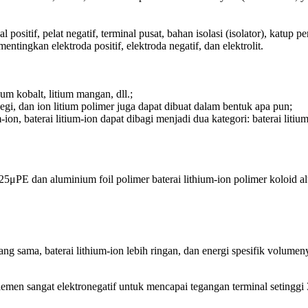
al positif, pelat negatif, terminal pusat, bahan isolasi (isolator), katu
tingkan elektroda positif, elektroda negatif, dan elektrolit.
um kobalt, litium mangan, dll.;
egi, dan ion litium polimer juga dapat dibuat dalam bentuk apa pun;
on, baterai litium-ion dapat dibagi menjadi dua kategori: baterai litium-
ga 25μPE dan aluminium foil polimer baterai lithium-ion polimer koloi
ama, baterai lithium-ion lebih ringan, dan energi spesifik volumenya 1
men sangat elektronegatif untuk mencapai tegangan terminal setinggi 