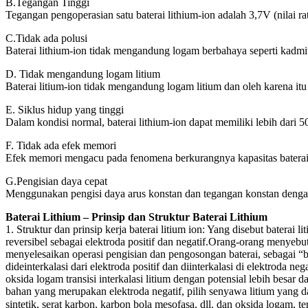
B.Tegangan Tinggi
Tegangan pengoperasian satu baterai lithium-ion adalah 3,7V (nilai ra
C.Tidak ada polusi
Baterai lithium-ion tidak mengandung logam berbahaya seperti kadmi
D. Tidak mengandung logam litium
Baterai litium-ion tidak mengandung logam litium dan oleh karena it
E. Siklus hidup yang tinggi
Dalam kondisi normal, baterai lithium-ion dapat memiliki lebih dari 
F. Tidak ada efek memori
Efek memori mengacu pada fenomena berkurangnya kapasitas baterai n
G.Pengisian daya cepat
Menggunakan pengisi daya arus konstan dan tegangan konstan dengan
Baterai Lithium – Prinsip dan Struktur Baterai Lithium
1. Struktur dan prinsip kerja baterai litium ion: Yang disebut baterai
reversibel sebagai elektroda positif dan negatif.Orang-orang menyebut
menyelesaikan operasi pengisian dan pengosongan baterai, sebagai “bat
dideinterkalasi dari elektroda positif dan diinterkalasi di elektroda
oksida logam transisi interkalasi litium dengan potensial lebih besar 
bahan yang merupakan elektroda negatif, pilih senyawa litium yang da
sintetik, serat karbon, karbon bola mesofasa, dll. dan oksida log