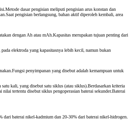
isi.Metode dasar pengisian meliputi pengisian arus konstan dan
n.Saat pengisian berlangsung, bahan aktif diperoleh kembali, area
nyatakan dengan Ah atau mAh.Kapasitas merupakan tujuan penting dari
ng pada elektroda yang kapasitasnya lebih kecil, namun bukan
 digunakan.Fungsi penyimpanan yang disebut adalah kemampuan untuk
u kali, yang disebut satu siklus (atau siklus).Berdasarkan kriteria
ilai tertentu disebut siklus pengoperasian baterai sekunder.Baterai
% dari baterai nikel-kadmium dan 20-30% dari baterai nikel-hidrogen.