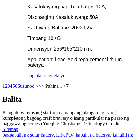
Kasalukuyang nagcha-charge: 10A,
Discharging Kasalukuyang: 50A,
Saklaw ng Boltahe: 20~29.2V
Timbang:10KG
Dimensyon:256*165*210mm,
Application: Lead-Acid repalcement lithium
baterya
pagtatanong
detalye
1
2
3
4
5
6
Susunod >
>>
Pahina 1 / 7
Balita
Kung ikaw ay isang start-up na nangangailangan ng isang
kumpletong bagong craft brewery o isang partikular na piraso ng
paggawa ng serbesa Yueqing Chushang Technology Co., ltd.
Sitemap
pagpapalit ng solar battery
,
LiFePO4 kapalit na baterya
,
kahalili ng