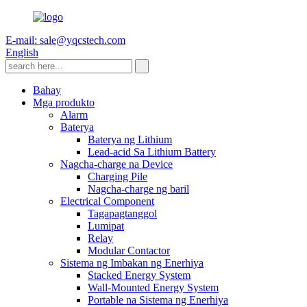
E-mail: sale@yqcstech.com
English
Bahay
Mga produkto
Alarm
Baterya
Baterya ng Lithium
Lead-acid Sa Lithium Battery
Nagcha-charge na Device
Charging Pile
Nagcha-charge ng baril
Electrical Component
Tagapagtanggol
Lumipat
Relay
Modular Contactor
Sistema ng Imbakan ng Enerhiya
Stacked Energy System
Wall-Mounted Energy System
Portable na Sistema ng Enerhiya