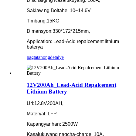
Discharging Kasalukuyang: 100A,
Saklaw ng Boltahe: 10~14.6V
Timbang:15KG
Dimensyon:330*172*215mm,
Application: Lead-Acid repalcement lithium
baterya
pagtatanong
detalye
12V200Ah_Lead-Acid Repalcement
Lithium Battery
Uri:12.8V200AH,
Materyal: LFP,
Kapangyarihan: 2500W,
Kasalukuyang nagcha-charge: 10A,