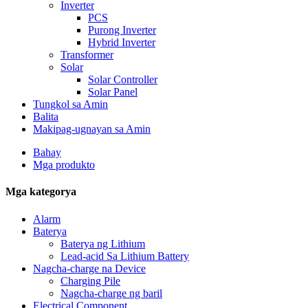
Inverter
PCS
Purong Inverter
Hybrid Inverter
Transformer
Solar
Solar Controller
Solar Panel
Tungkol sa Amin
Balita
Makipag-ugnayan sa Amin
Bahay
Mga produkto
Mga kategorya
Alarm
Baterya
Baterya ng Lithium
Lead-acid Sa Lithium Battery
Nagcha-charge na Device
Charging Pile
Nagcha-charge ng baril
Electrical Component