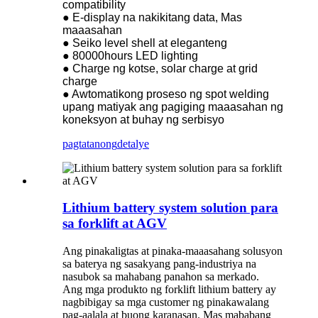
compatibility
● E-display na nakikitang data, Mas
maaasahan
● Seiko level shell at eleganteng
● 80000hours LED lighting
● Charge ng kotse, solar charge at grid
charge
● Awtomatikong proseso ng spot welding
upang matiyak ang pagiging maaasahan ng
koneksyon at buhay ng serbisyo
pagtatanong
detalye
Lithium battery system solution para
sa forklift at AGV
Ang pinakaligtas at pinaka-maaasahang solusyon
sa baterya ng sasakyang pang-industriya na
nasubok sa mahabang panahon sa merkado.
Ang mga produkto ng forklift lithium battery ay
nagbibigay sa mga customer ng pinakawalang
pag-aalala at buong karanasan. Mas mababang