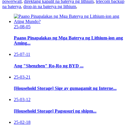
powerwall
,
direktang kapalit na baterya ng lithium
,
telecom backup
na baterya
,
drop-in na baterya ng lithium
,
25-08-05
Paano Pinapalakas ng Mga Baterya ng Lithium-ion ang
Aming...
25-07-11
Ang "Shenzhen" Ro-Ro ng BYD ...
25-03-21
[Household Storage] Sige ay gumagamit ng Interne...
25-03-12
[Household Storage] Pagsusuri ng shipm...
25-02-18