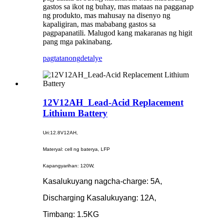
gastos sa ikot ng buhay, mas mataas na pagganap
ng produkto, mas mahusay na disenyo ng
kapaligiran, mas mababang gastos sa
pagpapanatili. Malugod kang makaranas ng higit
pang mga pakinabang.
pagtatanong
detalye
12V12AH_Lead-Acid Replacement
Lithium Battery
Uri:12.8V12AH,
Materyal: cell ng baterya, LFP
Kapangyarihan: 120W,
Kasalukuyang nagcha-charge: 5A,
Discharging Kasalukuyang: 12A,
Timbang: 1.5KG