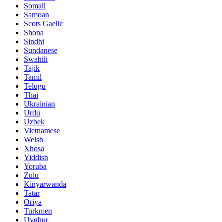
Somali
Samoan
Scots Gaelic
Shona
Sindhi
Sundanese
Swahili
Tajik
Tamil
Telugu
Thai
Ukrainian
Urdu
Uzbek
Vietnamese
Welsh
Xhosa
Yiddish
Yoruba
Zulu
Kinyarwanda
Tatar
Oriya
Turkmen
Uyghur