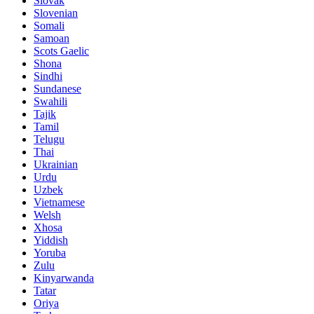
Slovak
Slovenian
Somali
Samoan
Scots Gaelic
Shona
Sindhi
Sundanese
Swahili
Tajik
Tamil
Telugu
Thai
Ukrainian
Urdu
Uzbek
Vietnamese
Welsh
Xhosa
Yiddish
Yoruba
Zulu
Kinyarwanda
Tatar
Oriya