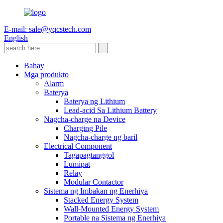
E-mail: sale@yqcstech.com
English
Bahay
Mga produkto
Alarm
Baterya
Baterya ng Lithium
Lead-acid Sa Lithium Battery
Nagcha-charge na Device
Charging Pile
Nagcha-charge ng baril
Electrical Component
Tagapagtanggol
Lumipat
Relay
Modular Contactor
Sistema ng Imbakan ng Enerhiya
Stacked Energy System
Wall-Mounted Energy System
Portable na Sistema ng Enerhiya