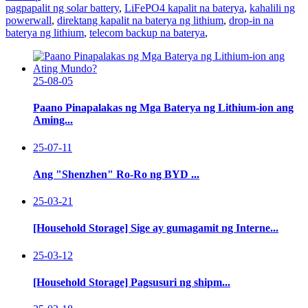
pagpapalit ng solar battery
,
LiFePO4 kapalit na baterya
,
kahalili ng
powerwall
,
direktang kapalit na baterya ng lithium
,
drop-in na
baterya ng lithium
,
telecom backup na baterya
,
25-08-05
Paano Pinapalakas ng Mga Baterya ng Lithium-ion ang
Aming...
25-07-11
Ang "Shenzhen" Ro-Ro ng BYD ...
25-03-21
[Household Storage] Sige ay gumagamit ng Interne...
25-03-12
[Household Storage] Pagsusuri ng shipm...