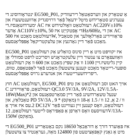
ינטראָודוסינג די EG500_P01, אַ שטאַרק און ווערסאַטאַל רירעוודיק
ענערגיע סטאָרידזש מיטל ידעאַל פֿאַר דרויסנדיק אַדווענטשערז און
ימערדזשאַנסיז.די AC רעזולטאַט וואָולטידזש איז AC220V±10%
אָדער AC110V±10%, די אָפטקייַט איז 50Hz/60Hz, און די AC
רעזולטאַט מאַכט איז 500W, פּראַוויידינג פאַרלאָזלעך און סטאַביל
מאַכט פֿאַר דיין גאַדגעץ און עלעקטריקאַל אַפּפּליאַנסעס.
EG500_P01 איז יקוויפּט מיט אַ ריין סינוס כוואַליע אַק רעזולטאַט
וואַוועפאָרם צו ענשור דיין עלעקטראָניש ויסריכט לויפט סמודלי אָן
קיין גליטשיז.זיין 1100 וו אַק שפּיץ מאַכט און 600 וו אַק רעזולטאַט
סופּער-רייטאַד מאַכט קענען צושטעלן מאַכט פֿאַר לאַפּטאַפּס, טווס,
ריפרידזשערייטערז און אנדערע גרויס אַפּפּליאַנסעס.
חוץ AC רעזולטאַט, EG500_P01 אויך האט וסב רעזולטאַט און טיפּ
C רעזולטאַט, פּראַוויידינג QC3.0 5V/3A, 9V/2A, 12V/1.5A-
18W(Max)*2 שנעל טשאַרדזשינג פֿאַר דיין סמאַרטפאָנעס און
טאַבלאַץ, און PD 5V/3A , 9 וו / 2 אַ, 12 וו / 1.5 אַ-18 וו (מאַקס) *
2.עס איז אויך אַ DC12V רעזולטאַט, וואָס קענען זיין געוויינט פֿאַר
דעוויסעס וואָס דאַרפן אַ פּאַפּיראָס לייטער רעזולטאַט, 12V/13A-
150W (מאַקס).
די EG500_P01 איז פּאַוערד דורך אַ דוראַבאַל 18650 נקם באַטאַרייע
מיט אַ גאַנץ קאַפּאַציטעט פון 124800 מאַה, געראַנטיד צו צושטעלן