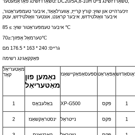
טשאַרדזשינג פּאַראַמעטער: DC20/5A,8-10H טשאַרדזשינג צייט,
זיכערהייט און שוץ: קורץ קרייַז, אָווערלאָאַד, איבער טעמפּעראַטור,
איבער וואָולטידזש, איבער קראַנט, אונטער וואָולטידזש, עטק
איבער טעמפּעראַטור שוץ: ≥ 85 ℃
טערמאַל אָפּזוך:≤70℃
גרייס: 240 * 163 * 176.5 מם
פּאַקקאַגינג רשימה
מאַטעריאַל
אָוסאַדזש
אַפּאַראַט
ספּעסאַפאַקיישאַנז
קאָד
נאָמען פון
מאַטעריאַל
1
פּקס
XP-G500
באַלעבאָס
1
1
פּקס
נייטראַל
ינסטראַקשאַנז
2
1
פּקס
נייטראַל
קאַרטאָנס
3