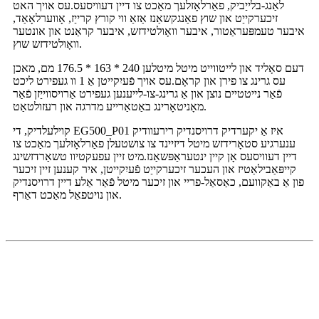
לאַנג-בלייַביק, פאַרלאָזלעך מאַכט צו דיין דעוויסעס.עס אויך האט
זיכערקייַט און שוץ פאַנגקשאַנז אַזאַ ווי קורץ קרייַז, אָווערלאָאַד,
איבער טעמפּעראַטור, איבער וואָולטידזש, איבער קראַנט און אונטער
וואָולטידזש שוץ.
דעם סאָליד און לייטווייט מיטל מיטלען 240 * 163 * 176.5 מם, מאכן
עס גרינג צו פירן און קראָם.עס אויך פֿעיִקייטן אַ 1 וו געפירט ליכט
פֿאַר נייטטיים נוצן און אַ גרינג-צו-לייענען געפירט אַרויסווייַזן פֿאַר
מאָניטאָרינג באַטאַרייע מדרגה און רעזולטאַט.
קוילעלדיק, די EG500_P01 איז אַ יקערדיק דרויסנדיק רירעוודיק
ענערגיע סטאָרידזש מיטל דיזיינד צו צושטעלן פאַרלאָזלעך מאַכט צו
דיין דעוויסעס אָן קיין ינטעראַפּשאַנז.מיט זיין עפעקטיוו טשאַרדזשינג
קייפּאַבילאַטיז און העכער זיכערקייַט פֿעיִקייטן, איר קענען זיין זיכער
פון אַ באַקוועם, כאַסאַל-פריי און זיכער מיטל פֿאַר אַלע דיין דרויסנדיק
און נויטפאַל מאַכט דאַרף.