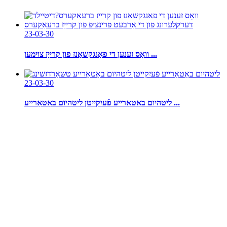
23-03-30
וואָס זענען די פאַנגקשאַנז פון קרייַז צוימען ...
23-03-30
ליטהיום באַטאַרייע פֿעיִקייטן ליטהיום באַטאַרייע ...