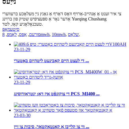
נייַעס
צי איר זענט אַ אָנהייב-אַרויף וואָס דאַרף אַ גאַנץ נייַ מעלאָכע ברעווערי
אָדער נאָר אַ ספּעציפיש שטיק פון ברוינג Yueqing Chushang
טעכנאָלאָגיע קאָו, לטד.
סיטעמאַפּ
,
שלאָס
,
10mwh
,
8mwh
פורעם
,
אַפּס
,
לאָמפּ
,
23-11-29
די לעצט היים קאַבינעט ליטהיום באַטערי ...
23-11-29
די צוקונפֿט איז דאָ: ינטראָודוסינג PCS_MI400 ...
23-03-30
ווי צו קלייַבן אַ קאָנטאַקטאָר, סיבות צו זיין ...