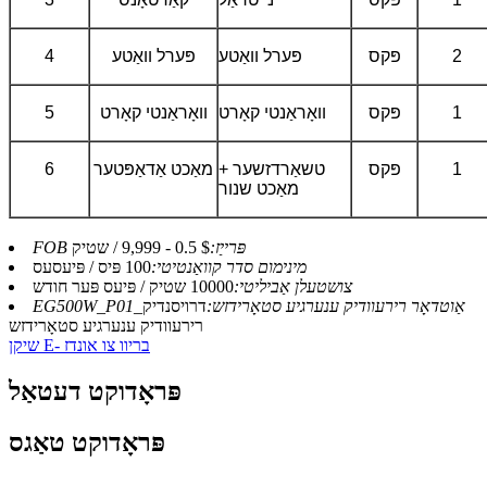
2
פּקס
פּערל וואַטע
פּערל וואַטע
4
1
פּקס
וואָראַנטי קאָרט
וואָראַנטי קאָרט
5
1
פּקס
טשאַרדזשער +
מאַכט אַדאַפּטער
6
מאַכט שנור
FOB פּרייַז:
$ 0.5 - 9,999 / שטיק
מינימום סדר קוואַנטיטי:
100 פּיס / פּיעסעס
צושטעלן אַביליטי:
10000 שטיק / פּיעס פּער חודש
EG500W_P01_אַוטדאָר רירעוודיק ענערגיע סטאָרידזש:
דרויסנדיק
רירעוודיק ענערגיע סטאָרידזש
שיקן E- בריוו צו אונדז
פּראָדוקט דעטאַל
פּראָדוקט טאַגס