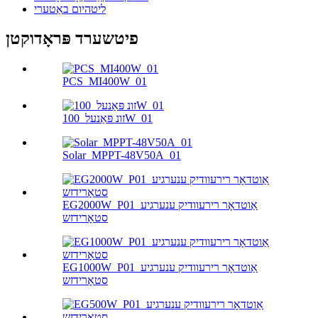
ליטהיום באַטערי
פיטשערד פּראָדוקטן
PCS_MI400W_01
זונ פּאַנעל_100W_01
Solar_MPPT-48V50A_01
EG2000W_P01_אַוטדאָר רירעוודיק ענערגיע
סטאָרידזש
EG1000W_P01_אַוטדאָר רירעוודיק ענערגיע
סטאָרידזש