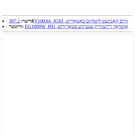
307.2V100Ah_JG01_היים קאַבינעט ליטהיום באַטאַרייע
פֿריִער:
EG1000W_P01_אַוטדאָר רירעוודיק ענערגיע סטאָרידזש
ווייַטער: