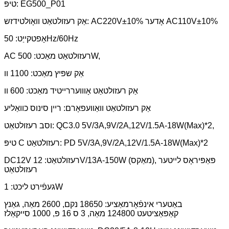
טיפּ: EG500_P01
אַק רעזולטאַט וואָולטידזש: AC220V±10% אָדער AC110V±10%
אָפטקייַט: 50Hz/60Hz
AC רעזולטאַט מאַכט: 500W,
אַק שפּיץ מאַכט: 1100 וו
אַק רעזולטאַט אָווועררייטיד מאַכט: 600 וו
אַק רעזולטאַט וואַוועפאָרם: ריין סינוס כוואַליע
וסב רעזולטאַט: QC3.0 5V/3A,9V/2A,12V/1.5A-18W(Max)*2,
טיפּ C רעזולטאַט: PD 5V/3A,9V/2A,12V/1.5A-18W(Max)*2
DC12V רעזולטאַט: 12V/13A-150W (מאַקס), פּאַפּיראָס לייטער
רעזולטאַט
געפֿירט ליכט: 1W
באַטערי אינפֿאָרמאַציע: 18650 נקם, 2600 מאַה, גאַנץ
קאַפּאַציטעט 124800 מאַה, 3 ס 16 פּ, 1000 סייקאַלז