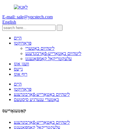
E-mail: sale@yqcstech.com
English
היים
פּראָדוקטן
ליטהיום באַטערי
ליטהיום באַטאַרייע-פֿאַרבונדענע
עלעקטריקאַל קאָמפּאָנענט
וועגן אונז
נייַעס
רוף אונז
היים
פּראָדוקטן
ליטהיום באַטאַרייע-פֿאַרבונדענע
באַטערי ענערגיע סיסטעם
קאַטעגאָריעס
ליטהיום באַטאַרייע-פֿאַרבונדענע
עלעקטריקאַל קאָמפּאָנענט