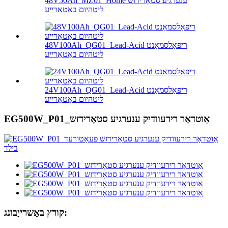
48V50Ah_MZ01_Home ענערגיע סטאָרידזש
ליטהיום באַטאַרייע
48V100Ah_QG01_Lead-Acid ריפּאַלסמאַנט
ליטהיום באַטאַרייע
24V100Ah_QG01_Lead-Acid ריפּאַלסמאַנט
ליטהיום באַטאַרייע
EG500W_P01_אַוטדאָר רירעוודיק ענערגיע סטאָרידזש
קורץ באַשרייַבונג: