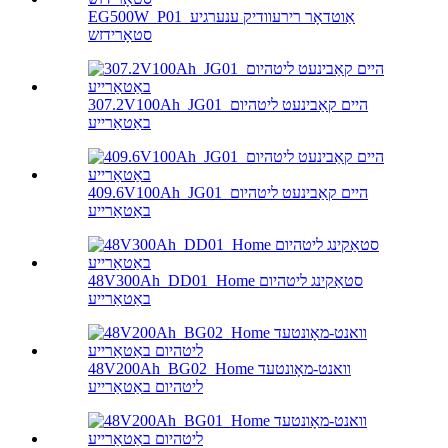
EG500W_P01_אַוטדאָר רירעוודיק ענערגיע
סטאָרידזש
307.2V100Ah_JG01_היים קאַבינעט ליטהיום
באַטאַרייע
409.6V100Ah_JG01_היים קאַבינעט ליטהיום
באַטאַרייע
48V300Ah_DD01_Home סטאַקינג ליטהיום
באַטאַרייע
48V200Ah_BG02_Home וואנט-מאָונטעד
ליטהיום באַטאַרייע