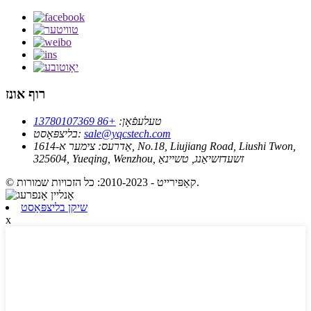
רוף אונז
טעלעפֿאָן:
+86 13780107369
sale@yqcstech.com
בליצפּאָסט:
אַדרעס:
צימער א-1614, No.18, Liujiang Road, Liushi Twon,
325604, Yueqing, Wenzhou, זשעדזשיאַנג, טשיינאַ
© קאַפּירייט - 2010-2023: כל הזכויות שמורות.
שיקן בליצפּאָסט
x