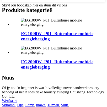
Skryf jou boodskap hier en stuur dit vir ons
Produkte kategorieë
EG1000W_P01_Buitenhuise mobiele
energieberging
EG2000W_P01_Buitenhuise mobiele
energieberging
Nuus
Of jy nou 'n beginner is wat 'n volledige nuwe handwerkbrouery
benodig of net 'n spesifieke brouery Yueqing Chushang Technology
Co., Ltd.
Werfkaart
Skimmel
,
Ups
,
Lamp
,
8mwh
,
10mwh
,
Sluit
,