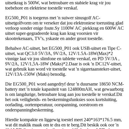
uitsetkrag is 500W, wat betroubare en stabiele krag vir jou
toebehore en elektriese toestelle verskaf.
EG500_P01 is toegerus met 'n suiwer sinusgolf AC-
uitsetgolfvorm om te verseker dat jou elektroniese toerusting glad
verloop sonder enige foute.Sy 1100W AC piekkrag en 600W AC
uitset super-gegradeerde krag kan krag voorsien vir
skootrekenaars, TV's, yskaste en ander groot toestelle.
Behalwe AC-uitset, het EG500_P01 ook USB-uitset en Tipe C-
uitset, wat QC3.0 5V/3A, 9V/2A, 12V/1.5A-18W(Max)*2
vinnige laai vir jou slimfone en tablette verskaf, en PD 5V/3A ,
9V/2A, 12V/1,5A-18W (Maks)*2.Daar is ook 'n DC12V-uitset,
wat gebruik kan word vir toestelle wat 'n sigaretaansteker-uitset,
12V/13A-150W (Maks) benodig.
Die EG500_P01 word aangedryf deur 'n duursame 18650 NCM-
battery met 'n totale kapasiteit van 124800mAH, wat gewaarborg
is om langdurige, betroubare krag aan jou toestelle te verskaf.Dit
het ook veiligheids- en beskermingsfunksies soos kortsluiting,
oorlading, oortemperatuur, oorspanning, oorstroom en
onderspanningbeskerming.
Hierdie kompakte en liggewig toestel meet 240*163*176.5 mm,
wat dit maklik maak om te dra en te berg.Dit beskik ook oor 'n