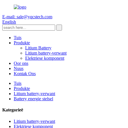
E-mail: sale@yqcstech.com
English
Tuis
Produkte
Litium Battery
Litium battery-verwant
Elektriese komponent
Oor ons
Nuus
Kontak Ons
Tuis
Produkte
Litium battery-verwant
Battery energie stelsel
Kategorieë
Litium battery-verwant
Elektriese komponent