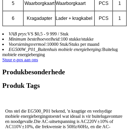
5
Waarborgkaart
Waarborgkaart
PCS
1
6
Kragadapter
Lader + kragkabel
PCS
1
VAB prys:
VS $0,5 - 9 999 / Stuk
Minimum bestelhoeveelheid:
100 stukke/stukke
Voorsieningsvermoë:
10000 Stuk/Stuks per maand
EG500W_P01_Buitenhuis mobiele energieberging:
Buitelug
mobiele energieberging
Stuur e-pos aan ons
Produkbesonderhede
Produk Tags
Ons stel die EG500_P01 bekend, 'n kragtige en veelsydige
mobiele energiebergingstoestel wat ideaal is vir buitelugavonture
en noodgevalle.Die AC-uitsetspanning is AC220V±10% of
AC110V±10%, die frekwensie is 50Hz/60Hz, en die AC-