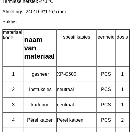
Termiese herstel: ≤70 ℃
Afmetings: 240*163*176,5 mm
Paklys
materiaal
spesifikasies
eenheid
dosis
kode
naam
van
materiaal
1
gasheer
XP-G500
PCS
1
2
instruksies
neutraal
PCS
1
3
kartonne
neutraal
PCS
1
4
Pêrel katoen
Pêrel katoen
PCS
2