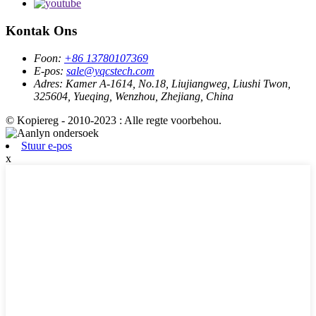
Kontak Ons
Foon:
+86 13780107369
E-pos:
sale@yqcstech.com
Adres:
Kamer A-1614, No.18, Liujiangweg, Liushi Twon,
325604, Yueqing, Wenzhou, Zhejiang, China
© Kopiereg - 2010-2023 : Alle regte voorbehou.
Stuur e-pos
x