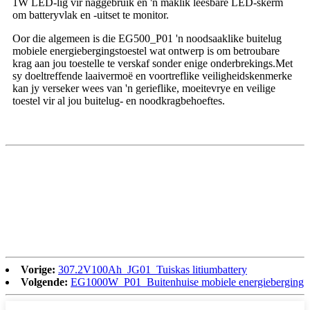
1W LED-lig vir naggebruik en 'n maklik leesbare LED-skerm
om batteryvlak en -uitset te monitor.
Oor die algemeen is die EG500_P01 'n noodsaaklike buitelug
mobiele energiebergingstoestel wat ontwerp is om betroubare
krag aan jou toestelle te verskaf sonder enige onderbrekings.Met
sy doeltreffende laaivermoë en voortreflike veiligheidskenmerke
kan jy verseker wees van 'n gerieflike, moeitevrye en veilige
toestel vir al jou buitelug- en noodkragbehoeftes.
Vorige:
307.2V100Ah_JG01_Tuiskas litiumbattery
Volgende:
EG1000W_P01_Buitenhuise mobiele energieberging