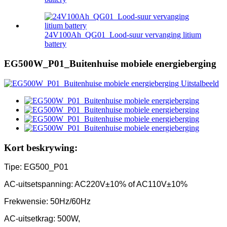
24V100Ah_QG01_Lood-suur vervanging litium
battery
EG500W_P01_Buitenhuise mobiele energieberging
Kort beskrywing:
Tipe: EG500_P01
AC-uitsetspanning: AC220V±10% of AC110V±10%
Frekwensie: 50Hz/60Hz
AC-uitsetkrag: 500W,