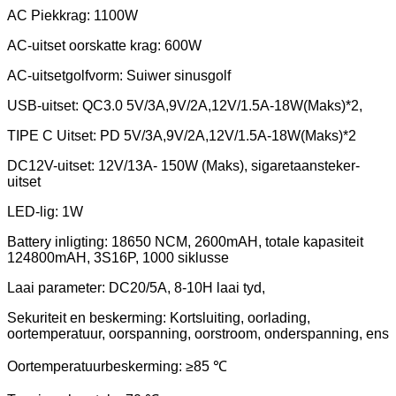
AC Piekkrag: 1100W
AC-uitset oorskatte krag: 600W
AC-uitsetgolfvorm: Suiwer sinusgolf
USB-uitset: QC3.0 5V/3A,9V/2A,12V/1.5A-18W(Maks)*2,
TIPE C Uitset: PD 5V/3A,9V/2A,12V/1.5A-18W(Maks)*2
DC12V-uitset: 12V/13A- 150W (Maks), sigaretaansteker-
uitset
LED-lig: 1W
Battery inligting: 18650 NCM, 2600mAH, totale kapasiteit
124800mAH, 3S16P, 1000 siklusse
Laai parameter: DC20/5A, 8-10H laai tyd,
Sekuriteit en beskerming: Kortsluiting, oorlading,
oortemperatuur, oorspanning, oorstroom, onderspanning, ens
Oortemperatuurbeskerming: ≥85 ℃