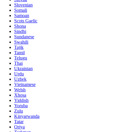
Slovenian
Somali
Samoan
Scots Gaelic
Shona
Sindhi
Sundanese
Swahili
Tajik
Tamil
Telugu
Thai
Ukrainian
Urdu
Uzbek
Vietnamese
Welsh
Xhosa
Yiddish
Yoruba
Zulu
Kinyarwanda
Tatar
Oriya