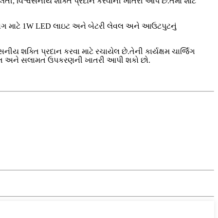
, વિશ્વસનીય શક્તિ પ્રદાન કરવાની ખાતરી આપે છે.તેમાં શોર્ટ
પયોગ માટે 1W LED લાઇટ અને બેટરી લેવલ અને આઉટપુટનું
ક્તિ પ્રદાન કરવા માટે રચાયેલ છે.તેની કાર્યક્ષમ ચાર્જિંગ
મુક્ત અને સલામત ઉપકરણની ખાતરી આપી શકો છો.