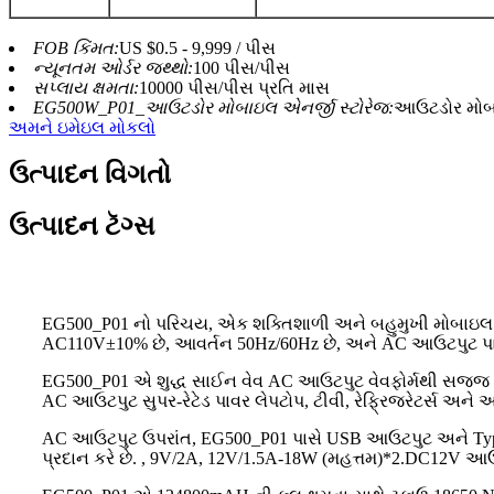
FOB કિંમત:
US $0.5 - 9,999 / પીસ
ન્યૂનતમ ઓર્ડર જથ્થો:
100 પીસ/પીસ
સપ્લાય ક્ષમતા:
10000 પીસ/પીસ પ્રતિ માસ
EG500W_P01_આઉટડોર મોબાઇલ એનર્જી સ્ટોરેજ:
આઉટડોર મોબા
અમને ઇમેઇલ મોકલો
ઉત્પાદન વિગતો
ઉત્પાદન ટૅગ્સ
EG500_P01 નો પરિચય, એક શક્તિશાળી અને બહુમુખી મોબાઇ
AC110V±10% છે, આવર્તન 50Hz/60Hz છે, અને AC આઉટપુટ પાવર 5
EG500_P01 એ શુદ્ધ સાઈન વેવ AC આઉટપુટ વેવફોર્મથી સજ્જ છે
AC આઉટપુટ સુપર-રેટેડ પાવર લેપટોપ, ટીવી, રેફ્રિજરેટર્સ અને 
AC આઉટપુટ ઉપરાંત, EG500_P01 પાસે USB આઉટપુટ અને Type C
પ્રદાન કરે છે. , 9V/2A, 12V/1.5A-18W (મહત્તમ)*2.DC12V 