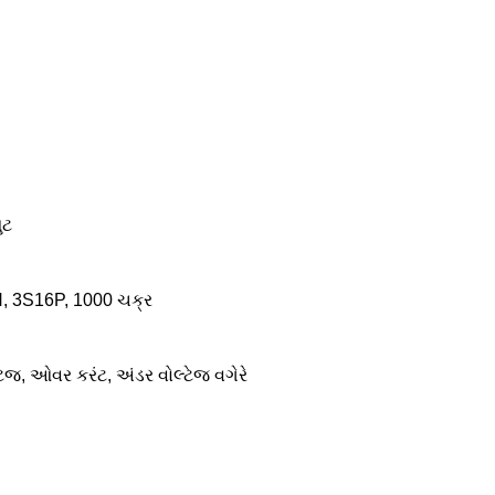
ુટ
, 3S16P, 1000 ચક્ર
્ટેજ, ઓવર કરંટ, અંડર વોલ્ટેજ વગેરે