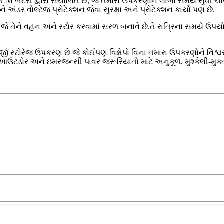
બેટરી દ્વારા સંચાલિત છે, જે તમારા ઉપકરણોને લાંબા સમય સુધી ચાલતી
ડર વોલ્ટેજ પ્રોટેક્શન જેવા સુરક્ષા અને પ્રોટેક્શન કાર્યો પણ છે.
 જે તેને વહન અને સ્ટોર કરવામાં સરળ બનાવે છે.તે રાત્રિના સમયે ઉ
ેજ ઉપકરણ છે જે કોઈપણ વિક્ષેપો વિના તમારા ઉપકરણોને વિશ્વસનીય શ
મ આઉટડોર અને ઇમરજન્સી પાવર જરૂરિયાતો માટે અનુકૂળ, મુશ્કેલી-