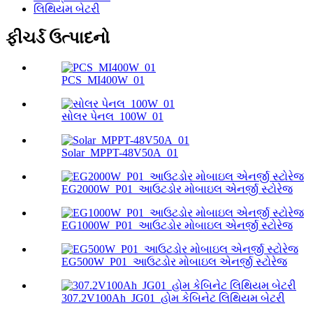
લિથિયમ બેટરી
ફીચર્ડ ઉત્પાદનો
PCS_MI400W_01
સોલર પેનલ_100W_01
Solar_MPPT-48V50A_01
EG2000W_P01_આઉટડોર મોબાઇલ એનર્જી સ્ટોરેજ
EG1000W_P01_આઉટડોર મોબાઇલ એનર્જી સ્ટોરેજ
EG500W_P01_આઉટડોર મોબાઇલ એનર્જી સ્ટોરેજ
307.2V100Ah_JG01_હોમ કેબિનેટ લિથિયમ બેટરી