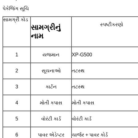
પેકેજિંગ સૂચિ
સામગ્રી કોડ
સ્પષ્ટીકરણો
સામગ્રીનું
નામ
1
યજમાન
XP-G500
2
સૂચનાઓ
તટસ્થ
3
કાર્ટન
તટસ્થ
4
મોતી કપાસ
મોતી કપાસ
5
વોરંટી કાર્ડ
વોરંટી કાર્ડ
6
પાવર એડેપ્ટર
ચાર્જર + પાવર કોર્ડ