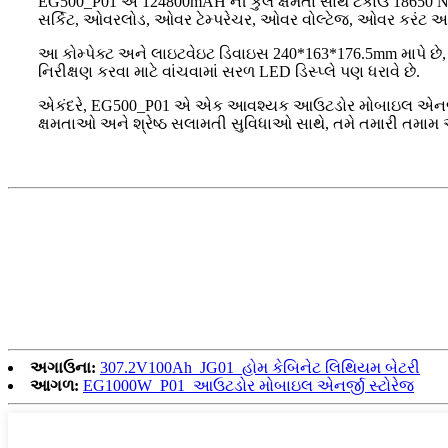
EG500_P01 એ 124800mAH ની કુલ ક્ષમતા સાથે ટકાઉ 18650 NCM 
સર્કિટ, ઓવરલોડ, ઓવર ટેમ્પરેચર, ઓવર વોલ્ટેજ, ઓવર કરંટ અને અં
આ કોમ્પેક્ટ અને લાઇટવેઇટ ડિવાઇસ 240*163*176.5mm માપે છે,
નિરીક્ષણ કરવા માટે વાંચવામાં સરળ LED ડિસ્પ્લે પણ ધરાવે છે.
એકંદરે, EG500_P01 એ એક આવશ્યક આઉટડોર મોબાઇલ એનર્જી સ્ટોર
ક્ષમતાઓ અને શ્રેષ્ઠ સલામતી સુવિધાઓ સાથે, તમે તમારી તમા
અગાઉના:
307.2V100Ah_JG01_હોમ કેબિનેટ લિથિયમ બેટરી
આગળ:
EG1000W_P01_આઉટડોર મોબાઇલ એનર્જી સ્ટોરેજ