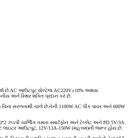
ર્શ છે.AC આઉટપુટ વોલ્ટેજ AC220V±10% અથવા
ય અને સ્થિર શક્તિ પ્રદાન કરે છે.
ોધ વિના સરળતાથી ચાલે છે.તેની 1100W AC પીક પાવર અને 600W
ડપી ચાર્જિંગ તમારા સ્માર્ટફોન અને ટેબ્લેટ અને PD 5V/3A
રેટ લાઇટર આઉટપુટ, 12V/13A-150W (મહત્તમ)ની જરૂર હોય છે.