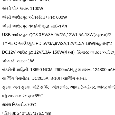
એસી પીક પાવર: 1100W
એસી આઉટપુટ ઓવરરેટેડ પાવર: 600W
એસી આઉટપુટ વેવફોર્મ: શુદ્ધ સાઈન વેવ
USB આઉટપુટ: QC3.0 5V/3A,9V/2A,12V/1.5A-18W(મહત્તમ)*2,
TYPE C આઉટપુટ: PD 5V/3A,9V/2A,12V/1.5A-18W(મહત્તમ)*2
DC12V આઉટપુટ: 12V/13A- 150W(મેક્સ), સિગારેટ લાઇટર આઉટપ
એલઇડી લાઇટ: 1W
બેટરીની માહિતી: 18650 NCM, 2600mAH, કુલ ક્ષમતા 124800mAH
ચાર્જિંગ પેરામીટર: DC20/5A, 8-10H ચાર્જિંગ સમય,
સુરક્ષા અને સુરક્ષા: શોર્ટ સર્કિટ, ઓવરલોડ, ઓવર ટેમ્પરેચર, ઓવર વોલ
વધુ તાપમાન રક્ષણ:≥85℃
થર્મલ રિકવરી:≤70℃
પરિમાણ: 240*163*176.5mm