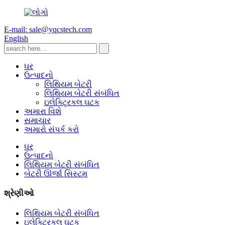
E-mail: sale@yqcstech.com
English
ઘર
ઉત્પાદનો
લિથિયમ બેટરી
લિથિયમ બેટરી સંબંધિત
ઇલેક્ટ્રિકલ ઘટક
અમારા વિશે
સમાચાર
અમારો સંપર્ક કરો
ઘર
ઉત્પાદનો
લિથિયમ બેટરી સંબંધિત
બેટરી ઊર્જા સિસ્ટમ
શ્રેણીઓ
લિથિયમ બેટરી સંબંધિત
ઇલેક્ટ્રિકલ ઘટક