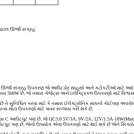
ઇલ ઊર્જા સંગ્રહ
લ ઊર્જા સંગ્રહ ઉપકરણ જે આઉટડોર સાહસો અને કટોકટીઓ માટે આદ
00W છે, જે તમારા ગેજેટ્સ અને ઇલેક્ટ્રિકલ ઉપકરણો માટે વિશ્વસની
 તે સુનિશ્ચિત કરવા માટે કે તમારા ઈલેક્ટ્રોનિક સાધનો કોઈપણ અવર
અન્ય મોટા ઉપકરણો માટે પાવર સપ્લાય કરી શકે છે.
 આઉટપુટ પણ છે, જે QC3.0 5V/3A, 9V/2A, 12V/1.5A-18W(Max)*2 ઝ
આઉટપુટ પણ છે, જેનો ઉપયોગ એવા ઉપકરણો માટે થઈ શકે છે જેને સિગા