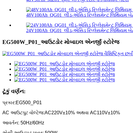
48V100Ah_QG01_લીડ-એસિડ રિપ્લેસમેન્ટ લિથિયમ બે
24V100Ah_QG01_લીડ-એસિડ રિપ્લેસમેન્ટ લિથિયમ બે
EG500W_P01_આઉટડોર મોબાઇલ એનર્જી સ્ટોરેજ
ટૂંકું વર્ણન:
પ્રકાર:EG500_P01
AC આઉટપુટ વોલ્ટેજ:AC220V±10% અથવા AC110V±10%
આવર્તન: 50Hz/60Hz
એસી આઉટપુટ પાવર: 500W,