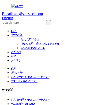
E-mail: sale@yqcstech.com
English
ቤት
ምርቶች
ሊቲየም ባትሪ
ከሊቲየም ባትሪ ጋር የተያያዘ
የኤሌክትሪክ አካል
ስለ እኛ
ዜና
አግኙን
ቤት
ምርቶች
ከሊቲየም ባትሪ ጋር የተያያዘ
የባትሪ ሃይል ስርዓት
ምድቦች
ከሊቲየም ባትሪ ጋር የተያያዘ
የኤሌክትሪክ አካል