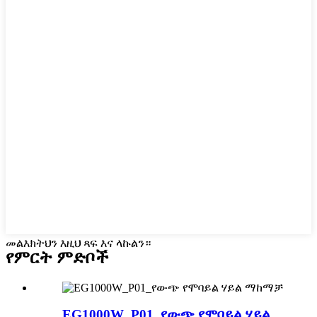
መልእክትህን እዚህ ጻፍ እና ላኩልን።
የምርት ምድቦች
EG1000W_P01_የውጭ የሞባይል ሃይል