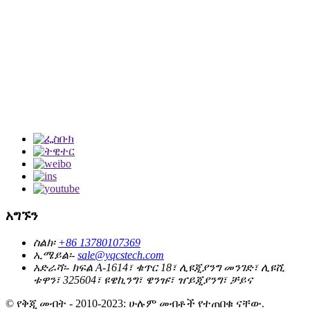
አግኙን
ስልክ፡
+86 13780107369
ኢሜይል፡-
sale@yqcstech.com
አድራሻ፡-
ክፍል A-1614፣ ቁጥር 18፣ ሊዩጂያንግ መንገድ፣ ሊዩሺ
ቱዋን፣ 325604፣ ዩዌኪንግ፣ ዌንዡ፣ ዠይጂያንግ፣ ቻይና
© የቅጂ መብት - 2010-2023: ሁሉም መብቶች የተጠበቁ ናቸው.