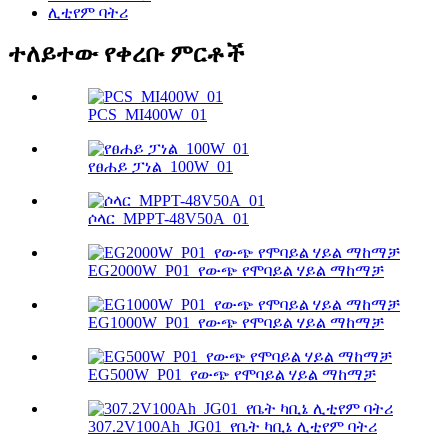
ሊቲየም ባትሪ
ተለይተው የቀረቡ ምርቶች
PCS_MI400W_01
የፀሐይ ፓነል_100W_01
ሶላር_MPPT-48V50A_01
EG2000W_P01_የውጭ የሞባይል ሃይል ማከማቻ
EG1000W_P01_የውጭ የሞባይል ሃይል ማከማቻ
EG500W_P01_የውጭ የሞባይል ሃይል ማከማቻ
307.2V100Ah_JG01_የቤት ካቢኔ ሊቲየም ባትሪ