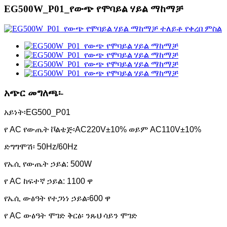
EG500W_P01_የውጭ የሞባይል ሃይል ማከማቻ
አጭር መግለጫ፡-
አይነት፡EG500_P01
የ AC የውጤት ቮልቴጅ፡AC220V±10% ወይም AC110V±10%
ድግግሞሽ፡ 50Hz/60Hz
የኤሲ የውጤት ኃይል: 500W
የ AC ከፍተኛ ኃይል: 1100 ዋ
የኤሲ ውፅዓት የተጋነነ ኃይል፡600 ዋ
የ AC ውፅዓት ሞገድ ቅርፅ፡ ንጹህ ሳይን ሞገድ