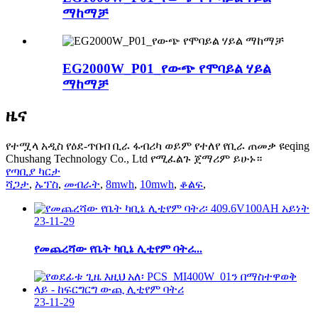
ማከማቻ
EG2000W_P01_የውጭ የሞባይል ሃይል
ማከማቻ
ዜና
የተሟላ አዲስ የዕደ-ጥበብ ቢራ ፋብሪካ ወይም የተለየ የቢራ ጠመቃ ዩeqing
Chushang Technology Co., Ltd የሚፈልጉ ጀማሪም ይሁኑ።
የጣቢያ ካርታ
ሻጋታ
,
ኡፕስ
,
መብራት
,
8mwh
,
10mwh
,
ቆልፍ
,
23-11-29
የመጨረሻው የቤት ካቢኔ ሊቲየም ባትሪ...
23-11-29