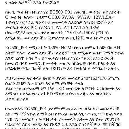
ትላልቅ እቃዎች ሃይል ያቀርባል።
ከኤሲ ውፅዓት በተጨማሪ EG500_P01 የዩኤስቢ ውፅዓት እና አይነት
C ውፅዓት አለው ፣ይህም QC3.0 5V/3A፣ 9V/2A፣ 12V/1.5A-
18W(Max)*2 ፈጣን ባትሪ መሙላት ለእርስዎ ስማርትፎኖች እና
ታብሌቶች እና PD 5V/3A ፣ 9V/2A፣ 12V/1.5A-18W
(ከፍተኛ)*2።የሲጋራ ቀላል ውፅዓት 12V/13A-150W (ማክስ)
ለሚፈልጉ መሳሪያዎች የሚያገለግል የዲሲ12 ቪ ውፅዓትም አለ።
EG500_P01 የሚበረክት 18650 NCM ባትሪ በድምሩ 124800mAH
አቅም ያለው ለመሣሪያዎችዎ ለረጅም ጊዜ የሚቆይ አስተማማኝ ኃይል
እንደሚሰጥ ዋስትና ተሰጥቶታል።በተጨማሪም እንደ አጭር ዑደት,
ከመጠን በላይ መጫን, ከሙቀት መጠን, ከቮልቴጅ በላይ, ከአሁኑ እና
ከቮልቴጅ ጥበቃ በታች ያሉ የደህንነት እና የመከላከያ ተግባራት አሉት.
ይህ የታመቀ እና ቀላል ክብደት ያለው መሳሪያ 240*163*176.5ሚሜ
ሲሆን ይህም ለመሸከም እና ለማከማቸት ቀላል
ያደርገዋል።በተጨማሪም 1W LED መብራት ለምሽት አገልግሎት እና
ለማንበብ ቀላል የሆነ የ LED ማሳያ የባትሪ ደረጃን እና ውፅዓትን
ይቆጣጠራል።
በአጠቃላይ EG500_P01 ያለምንም መቆራረጥ ለእርስዎ መሳሪያዎች
አስተማማኝ ሃይል ለማቅረብ የተነደፈ አስፈላጊ የውጪ የሞባይል ሃይል
ማከማቻ መሳሪያ ነው።በብቃት የመሙላት አቅሙ እና የላቀ የደህንነት
ባህሪያቱ፣ ለቤት ውጭ እና የአደጋ ጊዜ ሃይል ፍላጎቶችዎ ምቹ፣ ከችግር