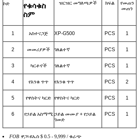
ዝርዝር መግለጫዎች
ክፍል
የመጠን
ኮድ
የቁሳቁስ
መጠን
ስም
1
አስተናጋጅ
XP-G500
PCS
1
2
መመሪያዎች
ገለልተኛ
PCS
1
3
ካርቶኖች
ገለልተኛ
PCS
1
4
የእንቁ ጥጥ
የእንቁ ጥጥ
PCS
2
5
የዋስትና ካርድ
የዋስትና ካርድ
PCS
1
6
የኃይል አስማሚ
ኃይል መሙያ + የኃይል
PCS
1
ገመድ
FOB ዋጋ፡-
ዩኤስ $ 0.5 - 9,999 / ቁራጭ