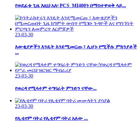
የወደፊቱ ጊዜ እዚህ አለ፡ PCS_MI400ን በማስተዋወቅ ላይ...
23-03-30
እውቂያዎችን እንዴት እንደሚመርጡ ፣ ሊሆኑ የሚችሉ ምክንያቶች
...
23-03-30
የወረዳ የሚላተም ተግባራት ምንድን ናቸው...
23-03-30
የሊቲየም ባትሪ የሊቲየም ባትሪ አለው ...