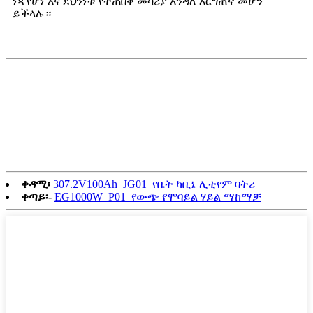
ነጻ የሆነ እና ደህንነቱ የተጠበቀ መሳሪያ እንዳለ እርግጠኛ መሆን
ይችላሉ።
ቀዳሚ፡
307.2V100Ah_JG01_የቤት ካቢኔ ሊቲየም ባትሪ
ቀጣይ፡-
EG1000W_P01_የውጭ የሞባይል ሃይል ማከማቻ