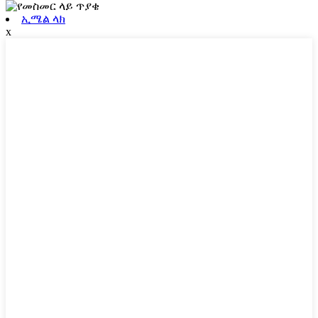
ኢሜል ላክ
x