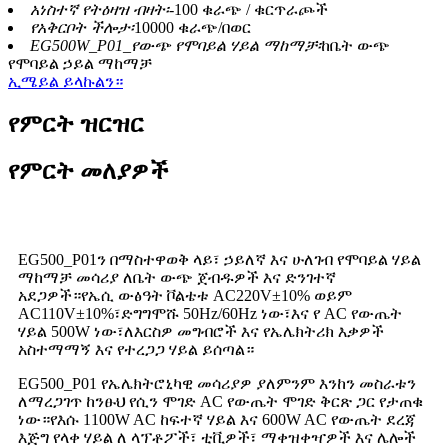
አነስተኛ የትዕዛዝ ብዛት፡-
100 ቁራጭ / ቁርጥራጮች
የአቅርቦት ችሎታ፡
10000 ቁራጭ/በወር
EG500W_P01_የውጭ የሞባይል ሃይል ማከማቻ፡
ከቤት ውጭ
የሞባይል ኃይል ማከማቻ
ኢሜይል ይላኩልን።
የምርት ዝርዝር
የምርት መለያዎች
EG500_P01ን በማስተዋወቅ ላይ፣ ኃይለኛ እና ሁለገብ የሞባይል ሃይል
ማከማቻ መሳሪያ ለቤት ውጭ ጀብዱዎች እና ድንገተኛ
አደጋዎች።የኤሲ ውፅዓት ቮልቴቱ AC220V±10% ወይም
AC110V±10%፣ድግግሞሹ 50Hz/60Hz ነው፣እና የ AC የውጤት
ሃይል 500W ነው፣ለእርስዎ መግብሮች እና የኤሌክትሪክ እቃዎች
አስተማማኝ እና የተረጋጋ ሃይል ይሰጣል።
EG500_P01 የኤሌክትሮኒካዊ መሳሪያዎ ያለምንም እንከን መስራቱን
ለማረጋገጥ ከንፁህ የሲን ሞገድ AC የውጤት ሞገድ ቅርጽ ጋር የታጠቁ
ነው።የእሱ 1100W AC ከፍተኛ ሃይል እና 600W AC የውጤት ደረጃ
እጅግ የላቀ ሃይል ለ ላፕቶፖች፣ ቲቪዎች፣ ማቀዝቀዣዎች እና ሌሎች