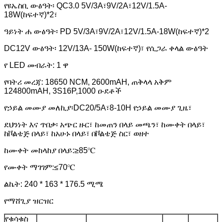
የዩኤስቢ ውፅዓት፡ QC3.0 5V/3A፣9V/2A፣12V/1.5A-
18W(ከፍተኛ)*2፣
ዓይነት ሐ ውፅዓት፡ PD 5V/3A፣9V/2A፣12V/1.5A-18W(ከፍተኛ)*2
DC12V ውፅዓት፡ 12V/13A- 150W(ከፍተኛ)፣ የሲጋራ ቀላል ውፅዓት
የ LED መብራት: 1 ዋ
የባትሪ መረጃ: 18650 NCM, 2600mAH, ጠቅላላ አቅም
124800mAH, 3S16P,1000 ዑደቶች
የኃይል መሙያ መለኪያ፡DC20/5A፣8-10H የኃይል መሙያ ጊዜ፣
ደህንነት እና ጥበቃ፡ አጭር ዙር፣ ከመጠን በላይ መጫን፣ ከሙቀት በላይ፣
ከቮልቴጅ በላይ፣ ከአሁኑ በላይ፣ በቮልቴጅ ስር፣ ወዘተ
ከሙቀት መከላከያ በላይ:≥85℃
የሙቀት ማገገም:≤70℃
ልኬት: 240 * 163 * 176.5 ሚሜ
የማሸጊያ ዝርዝር
የቁሳቁስ