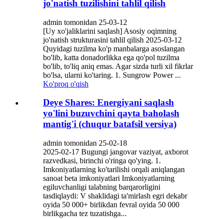
jo'natish tuzilishini tahlil qilish
admin tomonidan 25-03-12
[Uy xo'jaliklarini saqlash] Asosiy oqimning
jo'natish strukturasini tahlil qilish 2025-03-12
Quyidagi tuzilma ko'p manbalarga asoslangan
bo'lib, katta donadorlikka ega qo'pol tuzilma
bo'lib, to'liq aniq emas. Agar sizda turli xil fikrlar
bo'lsa, ularni ko'taring. 1. Sungrow Power ...
Ko'proq o'qish
Deye Shares: Energiyani saqlash
yo'lini buzuvchini qayta baholash
mantig'i (chuqur batafsil versiya)
admin tomonidan 25-02-18
2025-02-17 Bugungi jangovar vaziyat, axborot
razvedkasi, birinchi o'ringa qo'ying. 1.
Imkoniyatlarning ko'tarilishi orqali aniqlangan
sanoat beta imkoniyatlari Imkoniyatlarning
egiluvchanligi talabning barqarorligini
tasdiqlaydi: V shaklidagi ta'mirlash egri dekabr
oyida 50 000+ birlikdan fevral oyida 50 000
birlikgacha tez tuzatishga...