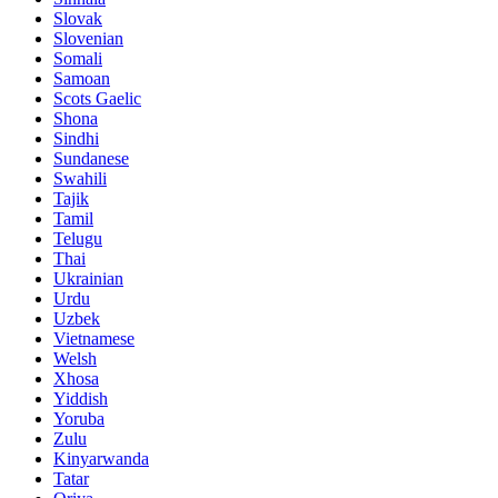
Slovak
Slovenian
Somali
Samoan
Scots Gaelic
Shona
Sindhi
Sundanese
Swahili
Tajik
Tamil
Telugu
Thai
Ukrainian
Urdu
Uzbek
Vietnamese
Welsh
Xhosa
Yiddish
Yoruba
Zulu
Kinyarwanda
Tatar