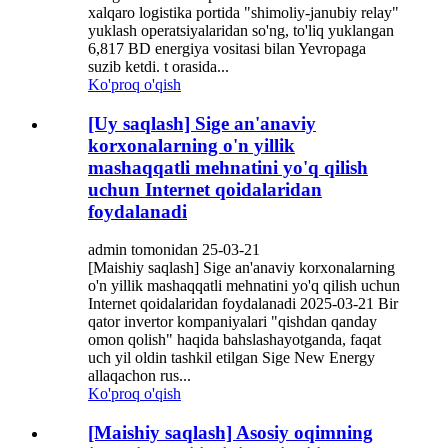
xalqaro logistika portida "shimoliy-janubiy relay"
yuklash operatsiyalaridan so'ng, to'liq yuklangan
6,817 BD energiya vositasi bilan Yevropaga
suzib ketdi. t orasida...
Ko'proq o'qish
[Uy saqlash] Sige an'anaviy
korxonalarning o'n yillik
mashaqqatli mehnatini yo'q qilish
uchun Internet qoidalaridan
foydalanadi
admin tomonidan 25-03-21
[Maishiy saqlash] Sige an'anaviy korxonalarning
o'n yillik mashaqqatli mehnatini yo'q qilish uchun
Internet qoidalaridan foydalanadi 2025-03-21 Bir
qator invertor kompaniyalari "qishdan qanday
omon qolish" haqida bahslashayotganda, faqat
uch yil oldin tashkil etilgan Sige New Energy
allaqachon rus...
Ko'proq o'qish
[Maishiy saqlash] Asosiy oqimning