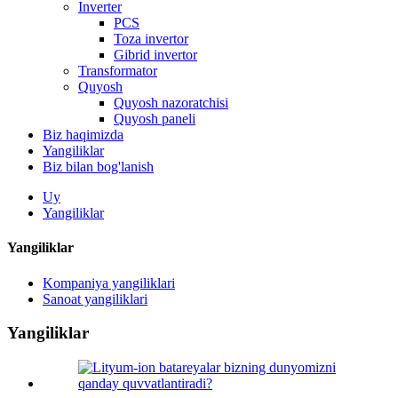
Inverter
PCS
Toza invertor
Gibrid invertor
Transformator
Quyosh
Quyosh nazoratchisi
Quyosh paneli
Biz haqimizda
Yangiliklar
Biz bilan bog'lanish
Uy
Yangiliklar
Yangiliklar
Kompaniya yangiliklari
Sanoat yangiliklari
Yangiliklar