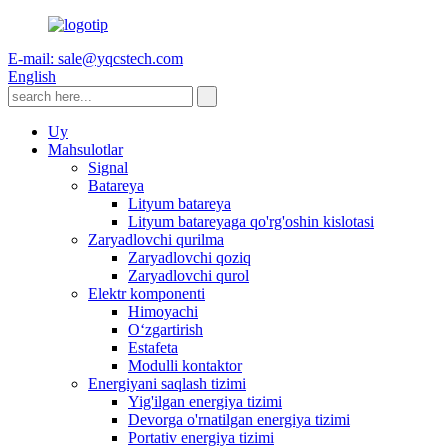
E-mail: sale@yqcstech.com
English
Uy
Mahsulotlar
Signal
Batareya
Lityum batareya
Lityum batareyaga qo'rg'oshin kislotasi
Zaryadlovchi qurilma
Zaryadlovchi qoziq
Zaryadlovchi qurol
Elektr komponenti
Himoyachi
Oʻzgartirish
Estafeta
Modulli kontaktor
Energiyani saqlash tizimi
Yig'ilgan energiya tizimi
Devorga o'rnatilgan energiya tizimi
Portativ energiya tizimi