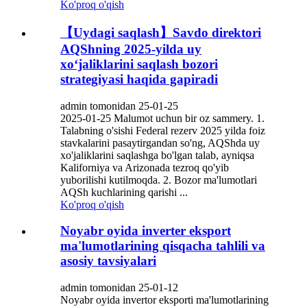
Ko'proq o'qish
【Uydagi saqlash】Savdo direktori
AQShning 2025-yilda uy
xo‘jaliklarini saqlash bozori
strategiyasi haqida gapiradi
admin tomonidan 25-01-25
2025-01-25 Malumot uchun bir oz sammery. 1.
Talabning o'sishi Federal rezerv 2025 yilda foiz
stavkalarini pasaytirgandan so'ng, AQShda uy
xo'jaliklarini saqlashga bo'lgan talab, ayniqsa
Kaliforniya va Arizonada tezroq qo'yib
yuborilishi kutilmoqda. 2. Bozor ma'lumotlari
AQSh kuchlarining qarishi ...
Ko'proq o'qish
Noyabr oyida inverter eksport
ma'lumotlarining qisqacha tahlili va
asosiy tavsiyalari
admin tomonidan 25-01-12
Noyabr oyida invertor eksporti ma'lumotlarining