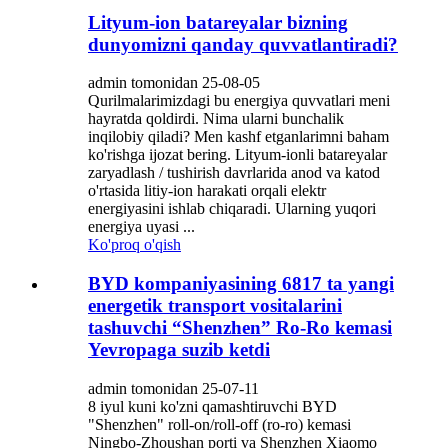
Lityum-ion batareyalar bizning
dunyomizni qanday quvvatlantiradi?
admin tomonidan 25-08-05
Qurilmalarimizdagi bu energiya quvvatlari meni
hayratda qoldirdi. Nima ularni bunchalik
inqilobiy qiladi? Men kashf etganlarimni baham
ko'rishga ijozat bering. Lityum-ionli batareyalar
zaryadlash / tushirish davrlarida anod va katod
o'rtasida litiy-ion harakati orqali elektr
energiyasini ishlab chiqaradi. Ularning yuqori
energiya uyasi ...
Ko'proq o'qish
BYD kompaniyasining 6817 ta yangi
energetik transport vositalarini
tashuvchi “Shenzhen” Ro-Ro kemasi
Yevropaga suzib ketdi
admin tomonidan 25-07-11
8 iyul kuni ko'zni qamashtiruvchi BYD
"Shenzhen" roll-on/roll-off (ro-ro) kemasi
Ningbo-Zhoushan porti va Shenzhen Xiaomo