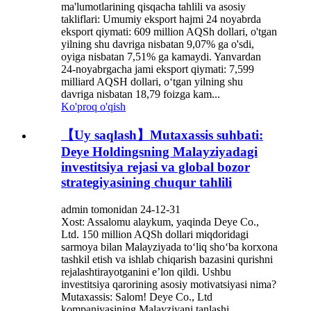
ma'lumotlarining qisqacha tahlili va asosiy
takliflari: Umumiy eksport hajmi 24 noyabrda
eksport qiymati: 609 million AQSh dollari, o'tgan
yilning shu davriga nisbatan 9,07% ga o'sdi,
oyiga nisbatan 7,51% ga kamaydi. Yanvardan
24-noyabrgacha jami eksport qiymati: 7,599
milliard AQSH dollari, o‘tgan yilning shu
davriga nisbatan 18,79 foizga kam...
Ko'proq o'qish
【Uy saqlash】Mutaxassis suhbati:
Deye Holdingsning Malayziyadagi
investitsiya rejasi va global bozor
strategiyasining chuqur tahlili
admin tomonidan 24-12-31
Xost: Assalomu alaykum, yaqinda Deye Co.,
Ltd. 150 million AQSh dollari miqdoridagi
sarmoya bilan Malayziyada toʻliq shoʻba korxona
tashkil etish va ishlab chiqarish bazasini qurishni
rejalashtirayotganini eʼlon qildi. Ushbu
investitsiya qarorining asosiy motivatsiyasi nima?
Mutaxassis: Salom! Deye Co., Ltd
kompaniyasining Malayziyani tanlashi...