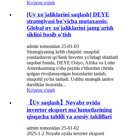
Ko'proq o'qish
[Uy xo'jaliklarini saqlash] DEYE
strategiyasi bo'yicha mutaxassis:
Global uy xo'jaliklarini jamg'arish
siklini bosib o'tish
admin tomonidan 25-01-03
Strategiyaning kelib chiqishi: muqobil
yondashuvni qo'llash Inverter yo'lidagi shiddatli
raqobat fonida, DEYE Osiyo, Afrika va Lotin
Amerikasining o'sha paytda e'tibordan chetda
qolgan rivojlanayotgan bozorlarini tanlab,
muqobil yo'lni tanladi. Ushbu strategik tanlov
darsliklar bozorida...
Ko'proq o'qish
【Uy saqlash】Noyabr oyida
invertor eksport ma'lumotlarining
qisqacha tahlili va asosiy takliflari
admin tomonidan 25-01-02
2025-1-2 Noyabr oyida inverter eksporti