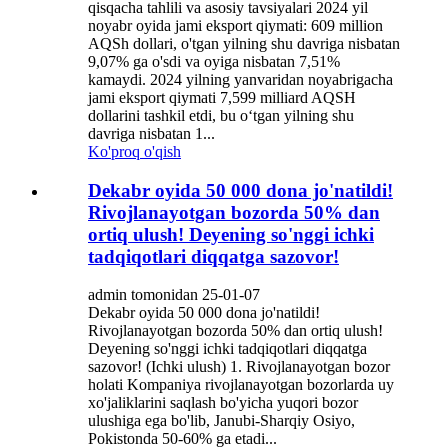
qisqacha tahlili va asosiy tavsiyalari 2024 yil
noyabr oyida jami eksport qiymati: 609 million
AQSh dollari, o'tgan yilning shu davriga nisbatan
9,07% ga o'sdi va oyiga nisbatan 7,51%
kamaydi. 2024 yilning yanvaridan noyabrigacha
jami eksport qiymati 7,599 milliard AQSH
dollarini tashkil etdi, bu oʻtgan yilning shu
davriga nisbatan 1...
Ko'proq o'qish
Dekabr oyida 50 000 dona jo'natildi!
Rivojlanayotgan bozorda 50% dan
ortiq ulush! Deyening so'nggi ichki
tadqiqotlari diqqatga sazovor!
admin tomonidan 25-01-07
Dekabr oyida 50 000 dona jo'natildi!
Rivojlanayotgan bozorda 50% dan ortiq ulush!
Deyening so'nggi ichki tadqiqotlari diqqatga
sazovor! (Ichki ulush) 1. Rivojlanayotgan bozor
holati Kompaniya rivojlanayotgan bozorlarda uy
xo'jaliklarini saqlash bo'yicha yuqori bozor
ulushiga ega bo'lib, Janubi-Sharqiy Osiyo,
Pokistonda 50-60% ga etadi...