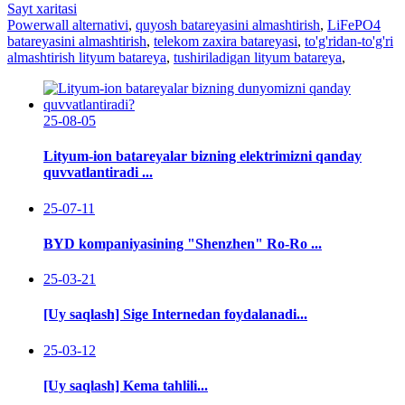
Sayt xaritasi
Powerwall alternativi
,
quyosh batareyasini almashtirish
,
LiFePO4
batareyasini almashtirish
,
telekom zaxira batareyasi
,
to'g'ridan-to'g'ri
almashtirish lityum batareya
,
tushiriladigan lityum batareya
,
25-08-05
Lityum-ion batareyalar bizning elektrimizni qanday
quvvatlantiradi ...
25-07-11
BYD kompaniyasining "Shenzhen" Ro-Ro ...
25-03-21
[Uy saqlash] Sige Internedan foydalanadi...
25-03-12
[Uy saqlash] Kema tahlili...