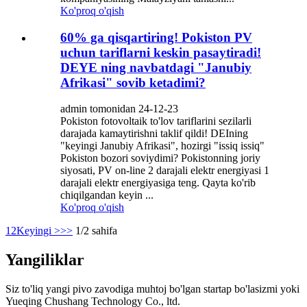
Ko'proq o'qish
60% ga qisqartiring! Pokiston PV
uchun tariflarni keskin pasaytiradi!
DEYE ning navbatdagi "Janubiy
Afrikasi" sovib ketadimi?
admin tomonidan 24-12-23
Pokiston fotovoltaik to'lov tariflarini sezilarli
darajada kamaytirishni taklif qildi! DEIning
"keyingi Janubiy Afrikasi", hozirgi "issiq issiq"
Pokiston bozori soviydimi? Pokistonning joriy
siyosati, PV on-line 2 darajali elektr energiyasi 1
darajali elektr energiyasiga teng. Qayta ko'rib
chiqilgandan keyin ...
Ko'proq o'qish
1
2
Keyingi >
>>
1/2 sahifa
Yangiliklar
Siz to'liq yangi pivo zavodiga muhtoj bo'lgan startap bo'lasizmi yoki
Yueqing Chushang Technology Co., ltd.