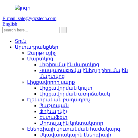
E-mail: sale@yqcstech.com
English
Տուն
Արտադրանքներ
Զարթուցիչ
Մարտկոց
Լիթիումային մարտկոց
Կապարաթթվայինից լիթիումային
մարտկոց
Լիցքավորող սարք
Լիցքավորման կույտ
Լիցքավորման ատրճանակ
Էլեկտրական բաղադրիչ
Պաշտպան
Փոխարկիչ
Էստաֆետ
Մոդուլային կոնտակտոր
Էներգիայի կուտակման համակարգ
Սկավառակային էներգիայի