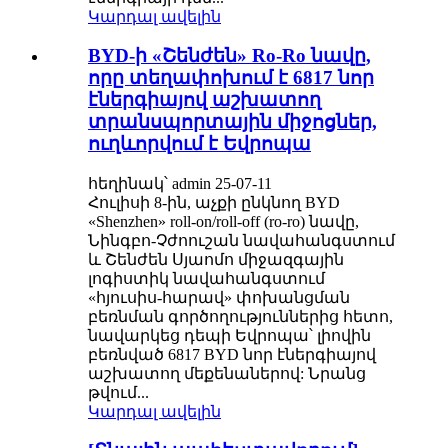
Կարդալ ավելին
BYD-ի «Շենժեն» Ro-Ro նավը,
որը տեղափոխում է 6817 նոր
էներգիայով աշխատող
տրանսպորտային միջոցներ,
ուղևորվում է Եվրոպա
հեղինակ՝ admin 25-07-11
Հուլիսի 8-ին, աչքի ընկնող BYD
«Shenzhen» roll-on/roll-off (ro-ro) նավը,
Նինգբո-Չժոուշան նավահանգստում
և Շենժեն Սյաոմո միջազգային
լոգիստիկ նավահանգստում
«հյուսիս-հարավ» փոխանցման
բեռնման գործողություններից հետո,
նավարկեց դեպի Եվրոպա՝ լիովին
բեռնված 6817 BYD նոր էներգիայով
աշխատող մեքենաներով: Նրանց
թվում...
Կարդալ ավելին