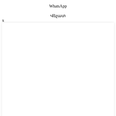
WhatsApp
Վեչատ
x