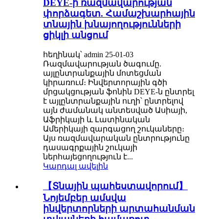
DEYE-ի ռազմավարության
փորձագետ. Համաշխարհային
տնային խնայողությունների
ցիկլի անցում
հեղինակ՝ admin 25-01-03
Ռազմավարության ծագումը.
այլընտրանքային մոտեցման
կիրառում։ Ինվերտորային գծի
մրցակցության ֆոնին DEYE-ն ընտրել
է այլընտրանքային ուղի՝ ընտրելով
այն ժամանակ անտեսված Ասիայի,
Աֆրիկայի և Լատինական
Ամերիկայի զարգացող շուկաները։
Այս ռազմավարական ընտրությունը
դասագրքային շուկայի
ներհայեցողություն է...
Կարդալ ավելին
【Տնային պահեստավորում】
Նոյեմբեր ամսվա
ինվերտորների արտահանման