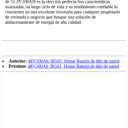
de 51.2V100AH ​​es la elección perfecta.Sus características
avanzadas, su largo ciclo de vida y su rendimiento confiable lo
convierten en una excelente inversión para cualquier propietario
de vivienda o negocio que busque una solución de
almacenamiento de energía de alta calidad.
Anterior:
48V100Ah_BG01_Home Batería de litio de pared
Próximo:
48V200Ah_BG01_Home Batería de litio de pared